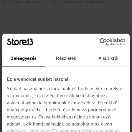
MÉRETTÁBLÁZAT
21 NAPOS VISSZAKÜLDÉS
Értesülj az újdonságokról, akciókról
Beleegyezés
Részletek
A sütikről
E-MAIL
FELIRATKOZOM »
Ez a weboldal sütiket használ
Sütiket használunk a tartalmak és hirdetések személyre
szabásához, közösségi funkciók biztosításához,
K A R O L I N A 17 / B
valamint weboldalforgalmunk elemzéséhez. Ezenkívül
közösségi média-, hirdető- és elemező partnereinkkel
Hétfő - Péntek: 11:00 - 19:00
megosztjuk az Ön weboldalhasználatra vonatkozó
Szombat: 10:00 - 19:00
adatait, akik kombinálhatják az adatokat más olyan
Vasárnap: ZÁRVA
K I R Á L Y 52 (ÚJ)
adatokkal, amelyeket Ön adott meg számukra vagy az