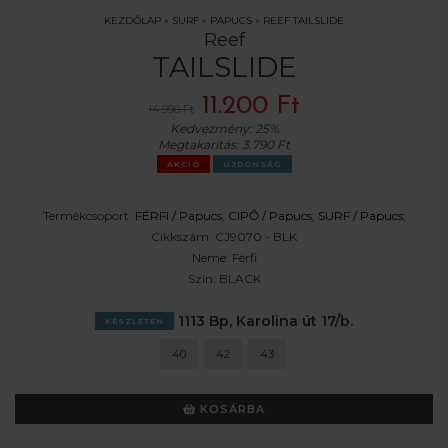
KEZDŐLAP
»
SURF
»
PAPUCS
»
REEF TAILSLIDE
Reef
TAILSLIDE
11.200 Ft
14.990 Ft
Kedvezmény:
25%
Megtakarítás:
3.790 Ft
AKCIÓ
ÚJDONSÁG
Termékcsoport:
FÉRFI /
Papucs
;
CIPŐ /
Papucs
;
SURF /
Papucs
;
Cikkszám:
CJ9070 - BLK
Neme:
Férfi
Szín:
BLACK
1113 Bp, Karolina út 17/b.
KÉSZLETEN
40
42
43
KOSÁRBA