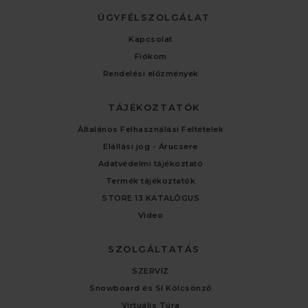
ÜGYFÉLSZOLGÁLAT
Kapcsolat
Fiókom
Rendelési előzmények
TÁJÉKOZTATÓK
Általános Felhasználási Feltételek
Elállási jog - Árucsere
Adatvédelmi tájékoztató
Termék tájékoztatók
STORE 13 KATALÓGUS
Video
SZOLGÁLTATÁS
SZERVIZ
Snowboard és Sí Kölcsönző
Virtuális Túra