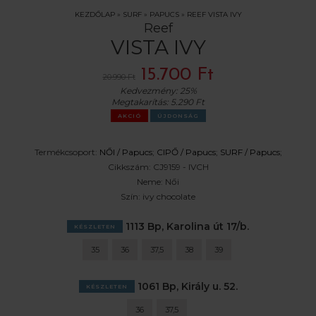
KEZDŐLAP
»
SURF
»
PAPUCS
»
REEF VISTA IVY
Reef
VISTA IVY
15.700 Ft
20.990 Ft
Kedvezmény:
25%
Megtakarítás:
5.290 Ft
AKCIÓ
ÚJDONSÁG
Termékcsoport:
NŐI /
Papucs
;
CIPŐ /
Papucs
;
SURF /
Papucs
;
Cikkszám:
CJ9159 - IVCH
Neme:
Női
Szín:
ivy chocolate
1113 Bp, Karolina út 17/b.
KÉSZLETEN
35
36
37,5
38
39
1061 Bp, Király u. 52.
KÉSZLETEN
36
37,5