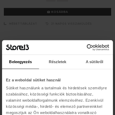
KOSÁRBA
MÉRETTÁBLÁZAT
21 NAPOS VISSZAKÜLDÉS
Beleegyezés
Részletek
A sütikről
Értesülj az újdonságokról, akciókról
E-MAIL
Ez a weboldal sütiket használ
FELIRATKOZOM »
Sütiket használunk a tartalmak és hirdetések személyre
szabásához, közösségi funkciók biztosításához,
valamint weboldalforgalmunk elemzéséhez. Ezenkívül
közösségi média-, hirdető- és elemező partnereinkkel
K A R O L I N A 17 / B
megosztjuk az Ön weboldalhasználatra vonatkozó