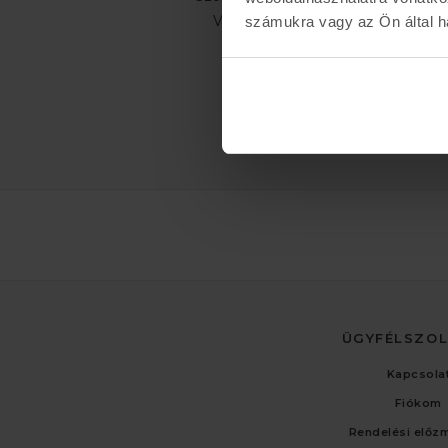
Vasárnap: ZÁRVA
számukra vagy az Ön által ha
ÜGYFÉLSZO
Kapcsola
Fiókom
Rendelési előz