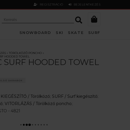
REGISZTRÁCIÓ
BEJELENTKEZÉS
SNOWBOARD
SKI
SKATE
SURF
ÁZÁS
»
TÖRÖLKÖZŐ PONCHO
»
SURF HOODED TOWEL
C SURF HOODED TOWEL
OLSÓ DARABOK
:
KIEGÉSZÍTŐ /
Törölköző
;
SURF /
Surf kiegészítő
;
ző
;
VITORLÁZÁS /
Törölköző poncho
;
TO - 4821