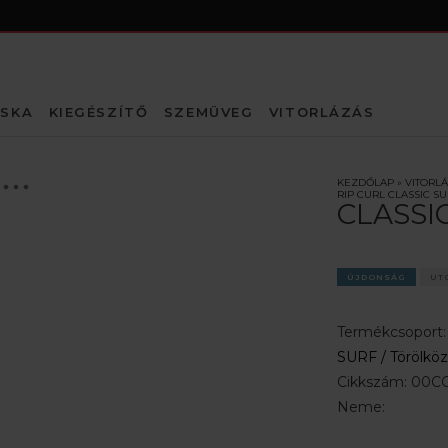
SKA
KIEGÉSZÍTŐ
SZEMÜVEG
VITORLÁZÁS
KEZDŐLAP
»
VITORL
RIP CURL CLASSIC 
CLASSI
ÚJDONSÁG
UT
Termékcsoport
SURF /
Törölkö
Cikkszám:
00CG
Neme: