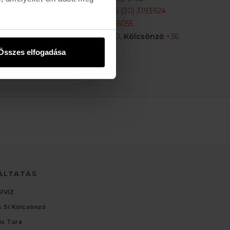
Karolina:
+36 (1) 466-5510
,
+36 (30) 3193924
Király:
+36 (20) 954-6055
Webshop Info:
+36 (30) 478-1540
,
Kölcsönző
+36
(20) 447-5445
Összes elfogadása
ÁLTATÁS
RVIZ
 Sí Kölcsönző
lis Túra