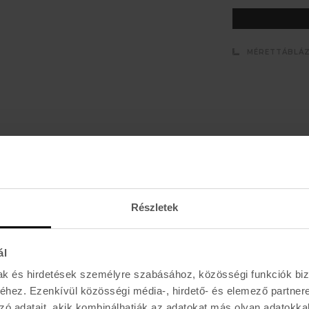
MÉRETTÁBLÁ
E-MAIL
l, akciókról
Részletek
ál
K I R Á L Y 52 (ÚJ)
mak és hirdetések személyre szabásához, közösségi funkciók biz
Hétfő - Péntek: 11:00 - 19:00
hez. Ezenkívül közösségi média-, hirdető- és elemező partner
Szombat: 11:00 - 19:00
zó adatait, akik kombinálhatják az adatokat más olyan adatokka