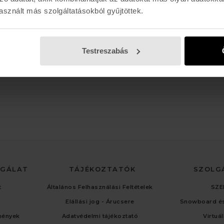
Vasárnap: 11:00 - 17:00
sznált más szolgáltatásokból gyűjtöttek.
Testreszabás
LGÁLAT
TÁJÉKOZTATÓK
SZOLG
t
Általános Felhasználási Feltételek
SZE
Elállási jog - Árucsere
Snowboard és
mények
Adatvédelmi tájékoztató
Virtuá