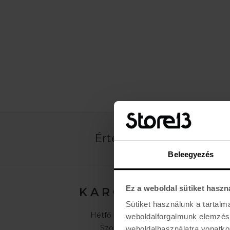
Értesülj az újdonságokró
Beleegyezés
Ez a weboldal sütiket haszn
K A R O L I N A 17 / B
Sütiket használunk a tartal
Hétfő - Péntek: 11:00 - 19:00
weboldalforgalmunk elemzésé
Szombat: 10:00 - 19:00
weboldalhasználatra vonatko