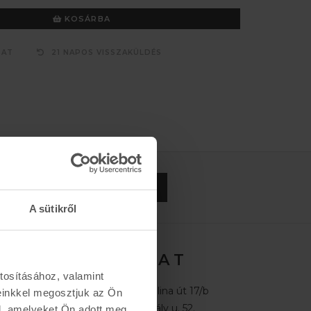
KOSÁRBA
ZAT
21 NAPOS VISSZAKÜLDÉS
FELIRATKOZOM »
A sütikről
K A P C S O L A T
tosításához, valamint
Buda:
1113 Budapest, Karolina út 17/b
einkkel megosztjuk az Ön
Pest:
1061 Budapest Király u. 52.
l, amelyeket Ön adott meg