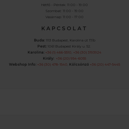
Hétfő - Péntek: 11:00 - 19:00
Szombat: 11:00 - 19:00
Vasárnap: 11:00 - 17:00
K A P C S O L A T
Buda:
1113 Budapest, Karolina út 17/b
Pest:
1061 Budapest Király u. 52.
Karolina:
+36 (1) 466-5510
,
+36 (30) 3193924
Király:
+36 (20) 954-6055
Webshop Info:
+36 (30) 478-1540
,
Kölcsönző
+36 (20) 447-5445