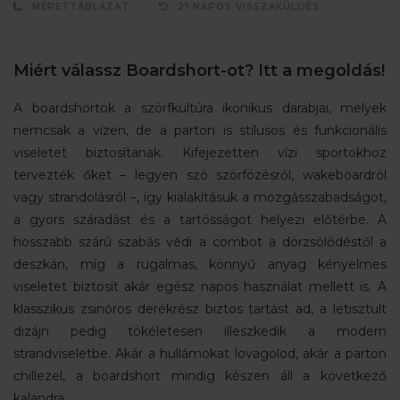
MÉRETTÁBLÁZAT
21 NAPOS VISSZAKÜLDÉS
Miért válassz Boardshort-ot? Itt a megoldás!
A boardshortok a szörfkultúra ikonikus darabjai, melyek
nemcsak a vízen, de a parton is stílusos és funkcionális
viseletet biztosítanak. Kifejezetten vízi sportokhoz
tervezték őket – legyen szó szörfözésről, wakeboardról
vagy strandolásról –, így kialakításuk a mozgásszabadságot,
a gyors száradást és a tartósságot helyezi előtérbe. A
hosszabb szárú szabás védi a combot a dörzsölődéstől a
deszkán, míg a rugalmas, könnyű anyag kényelmes
viseletet biztosít akár egész napos használat mellett is. A
klasszikus zsinóros derékrész biztos tartást ad, a letisztult
dizájn pedig tökéletesen illeszkedik a modern
strandviseletbe. Akár a hullámokat lovagolod, akár a parton
chillezel, a boardshort mindig készen áll a következő
kalandra.