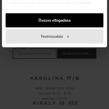
Ön által használt más szolgáltatásokból gyűjtöttek.
OAO FASTLANE
OAO FASTLANE
8.390 Ft
8.390 Ft
11.990 Ft
11.990 Ft
Összes elfogadása
Testreszabás
Értesülj az újdonságokról, akciókról
E-MAIL
FELIRATKOZOM »
K A R O L I N A 17 / B
Hétfő - Péntek: 11:00 - 19:00
Szombat: 10:00 - 19:00
Vasárnap: ZÁRVA
K I R Á L Y 52 (ÚJ)