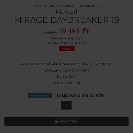
KEZDŐLAP
»
RIP CURL MIRAGE DAYBREAKER 19
Rip Curl
MIRAGE DAYBREAKER 19
19.493 Ft
25.990 Ft
Kedvezmény:
25%
Megtakarítás:
6.498 Ft
AKCIÓ
Termékcsoport:
FÉRFI /
Boardshort
;
SURF /
Boardshort
;
Cikkszám:
036MBO - 8915
Neme:
Férfi
Szín:
NEON LIME
1113 Bp, Karolina út 17/b.
KÉSZLETEN
32
KOSÁRBA