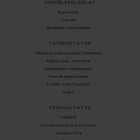
ÜGYFÉLSZOLGÁLAT
Kapcsolat
Fiókom
Rendelési előzmények
TÁJÉKOZTATÓK
Általános Felhasználási Feltételek
Elállási jog - Árucsere
Adatvédelmi tájékoztató
Termék tájékoztatók
STORE 13 KATALÓGUS
Video
SZOLGÁLTATÁS
SZERVIZ
Snowboard és Sí Kölcsönző
Virtuális Túra