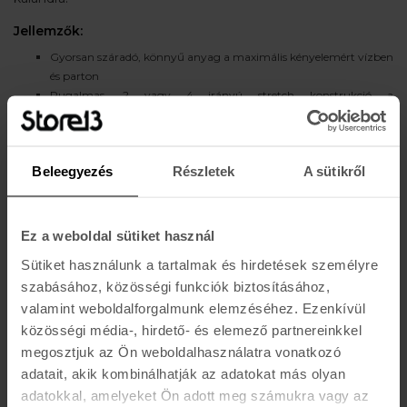
Jellemzők:
Gyorsan száradó, könnyű anyag a maximális kényelemért vízben
és parton
Rugalmas, 2 vagy 4 irányú stretch konstrukció a
mozgásszabadságért
Hosszabb szárú szabás a comb védelme és a klasszikus szörfstílus
érdekében
Beleegyezés
Részletek
A sütikről
Zsinóros derékrész a biztos, testre szabott illeszkedéshez
Tépőzáras vagy cipzáras oldalzseb apróbb értékek tárolására
Belső hálóbélés nélküli kialakítás az irritációmentes viseletért
Ideális szörfözéshez, strandoláshoz, vízi sportokhoz és nyári
Ez a weboldal sütiket használ
napokhoz
Sütiket használunk a tartalmak és hirdetések személyre
szabásához, közösségi funkciók biztosításához,
valamint weboldalforgalmunk elemzéséhez. Ezenkívül
közösségi média-, hirdető- és elemező partnereinkkel
Ajánlott termékek a kategóriához
megosztjuk az Ön weboldalhasználatra vonatkozó
adatait, akik kombinálhatják az adatokat más olyan
AKCIÓ
AKCIÓ
adatokkal, amelyeket Ön adott meg számukra vagy az
HURLEY
HURLEY