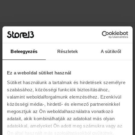
Értesülj az újdonságokról, akciókról
E-MAIL
Beleegyezés
Részletek
A sütikről
FELIRATKOZOM »
Ez a weboldal sütiket használ
Sütiket használunk a tartalmak és hirdetések személyre
K A R O L I N A 17 / B
szabásához, közösségi funkciók biztosításához,
valamint weboldalforgalmunk elemzéséhez. Ezenkívül
Hétfő - Péntek: 11:00 - 19:00
közösségi média-, hirdető- és elemező partnereinkkel
Szombat: 10:00 - 19:00
megosztjuk az Ön weboldalhasználatra vonatkozó
Vasárnap: ZÁRVA
K I R Á L Y 52 (ÚJ)
adatait, akik kombinálhatják az adatokat más olyan
adatokkal, amelyeket Ön adott meg számukra vagy az
Hétfő - Péntek: 11:00 - 19:00
Ön által használt más szolgáltatásokból gyűjtöttek.