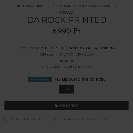
KEZDŐLAP
»
KIEGÉSZÍTŐ
»
TOLLTARTÓ
»
ROXY DA ROCK PRINTED
Roxy
DA ROCK PRINTED
6.990 Ft
Termékcsoport:
KIEGÉSZÍTŐ /
Tolltartó
;
TÁSKA /
Tolltartó
;
Cikkszám:
ERJAA04315 - CLB8
Neme:
Női
Szín:
CAMEL SUNSQUARE AX
1113 Bp, Karolina út 17/b.
KÉSZLETEN
1Size
KOSÁRBA
MÉRETTÁBLÁZAT
21 NAPOS VISSZAKÜLDÉS