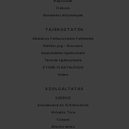
Kapcsolat
Fiókom
Rendelési előzmények
TÁJÉKOZTATÓK
Általános Felhasználási Feltételek
Elállási jog - Árucsere
Adatvédelmi tájékoztató
Termék tájékoztatók
STORE 13 KATALÓGUS
Video
SZOLGÁLTATÁS
SZERVIZ
Snowboard és Sí Kölcsönző
Virtuális Túra
Csapat
Álláshirdetés