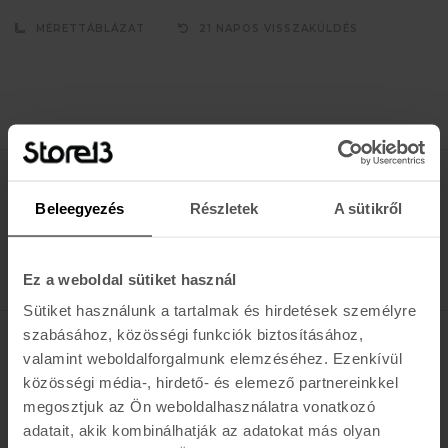
MÉRETTÁBLÁZAT
21 NAPOS VISSZAKÜLDÉS
Értesülj az újdonságokról, akciókról
Beleegyezés
Részletek
A sütikről
E-MAIL
FELIRATKOZOM »
Ez a weboldal sütiket használ
Sütiket használunk a tartalmak és hirdetések személyre
szabásához, közösségi funkciók biztosításához,
valamint weboldalforgalmunk elemzéséhez. Ezenkívül
K A R O L I N A 17 / B
közösségi média-, hirdető- és elemező partnereinkkel
Hétfő - Péntek: 11:00 - 19:00
megosztjuk az Ön weboldalhasználatra vonatkozó
Szombat: 10:00 - 19:00
adatait, akik kombinálhatják az adatokat más olyan
Vasárnap: ZÁRVA