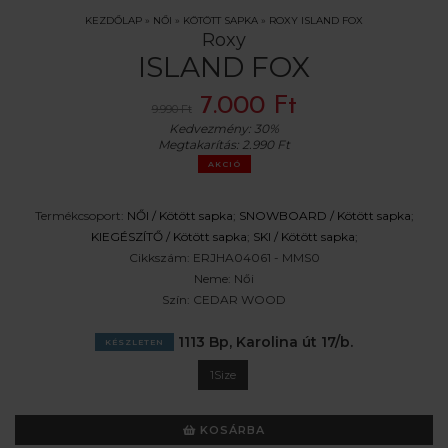
KEZDŐLAP
»
NŐI
»
KÖTÖTT SAPKA
»
ROXY ISLAND FOX
Roxy
ISLAND FOX
7.000 Ft
9.990 Ft
Kedvezmény:
30%
Megtakarítás:
2.990 Ft
AKCIÓ
Termékcsoport:
NŐI /
Kötött sapka
;
SNOWBOARD /
Kötött sapka
;
KIEGÉSZÍTŐ /
Kötött sapka
;
SKI /
Kötött sapka
;
Cikkszám:
ERJHA04061 - MMS0
Neme:
Női
Szín:
CEDAR WOOD
1113 Bp, Karolina út 17/b.
KÉSZLETEN
1Size
KOSÁRBA