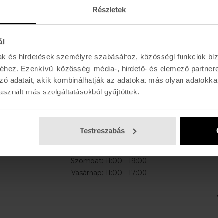
Részletek
ál
mak és hirdetések személyre szabásához, közösségi funkciók biz
E-MAIL
hez. Ezenkívül közösségi média-, hirdető- és elemező partner
l, akciókról
zó adatait, akik kombinálhatják az adatokat más olyan adatokka
sznált más szolgáltatásokból gyűjtöttek.
K I R Á L Y 52 (ÚJ)
Testreszabás
Hétfő - Péntek: 11:00 - 19:00
Szombat: 11:00 - 19:00
Vasárnap: 11:00 - 17:00