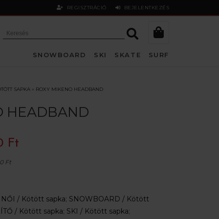
REGISZTRÁCIÓ
BEJELENTKEZÉS
SNOWBOARD
SKI
SKATE
SURF
TÖTT SAPKA
»
ROXY MIKENO HEADBAND
O HEADBAND
0 Ft
0 Ft
:
NŐI /
Kötött sapka
;
SNOWBOARD /
Kötött
ÍTŐ /
Kötött sapka
;
SKI /
Kötött sapka
;