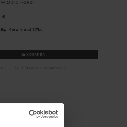
W03020 - CRC0
ell
 Bp, Karolina út 17/b.
KOSÁRBA
ZAT
21 NAPOS VISSZAKÜLDÉS