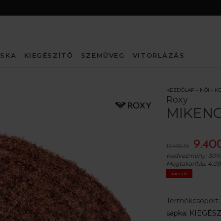
SKA
KIEGÉSZÍTŐ
SZEMÜVEG
VITORLÁZÁS
KEZDŐLAP
»
NŐI
»
KÖ
Roxy
MIKEN
9.40
13.490 Ft
Kedvezmény:
30%
Megtakarítás:
4.09
AKCIÓ
Termékcsoport
sapka
;
KIEGÉSZ