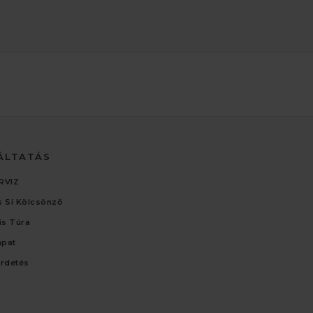
ÁLTATÁS
RVIZ
 Sí Kölcsönző
lis Túra
apat
irdetés