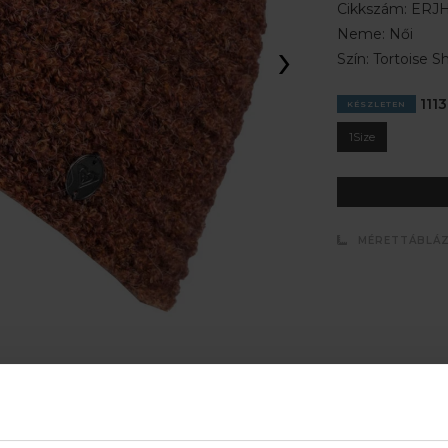
Cikkszám:
ERJH
Neme:
Női
›
Szín:
Tortoise Sh
1113
KÉSZLETEN
1Size
MÉRETTÁBLÁ