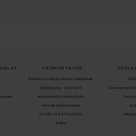
LGÁLAT
TÁJÉKOZTATÓK
SZOLG
t
Általános Felhasználási Feltételek
SZE
Elállási jog - Árucsere
Snowboard és
mények
Adatvédelmi tájékoztató
Virtuá
Termék tájékoztatók
Cs
STORE 13 KATALÓGUS
Állásh
Video