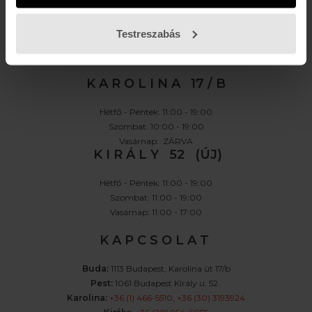
FELIRATKOZOM »
Testreszabás
K A R O L I N A 17 / B
Hétfő - Péntek: 11:00 - 19:00
Szombat: 10:00 - 19:00
Vasárnap: ZÁRVA
K I R Á L Y 52 (ÚJ)
Hétfő - Péntek: 11:00 - 19:00
Szombat: 11:00 - 19:00
Vasárnap: 11:00 - 17:00
K A P C S O L A T
Buda:
1113 Budapest, Karolina út 17/b
Pest:
1061 Budapest Király u. 52.
Karolina:
+36 (1) 466-5510
,
+36 (30) 3193924