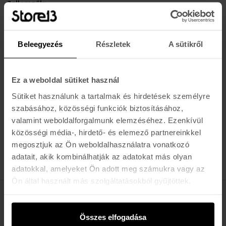
Jellemzők:
Puha, nedvszívó anyag a gyors szárítkozáshoz és a
komfortérzethez
Tágas, bő szabás az egyszerű átöltözéshez bárhol, bármikor
Beleegyezés
Részletek
A sütikről
Kapucni a fej szárításához és az extra melegért szeles időben
Elülső kenguruzseb vagy oldalzsebek a kezek melegen
tartásához vagy kisebb tárgyak tárolására
Ez a weboldal sütiket használ
Könnyen csomagolható, ideális utazáshoz vagy mindennapi
strandoláshoz
Sütiket használunk a tartalmak és hirdetések személyre
Uniszex fazon, különféle méretekben és stílusokban elérhető
szabásához, közösségi funkciók biztosításához,
Tökéletes szörfözéshez, strandoláshoz, vízi sportok után vagy
valamint weboldalforgalmunk elemzéséhez. Ezenkívül
otthoni relaxhoz
közösségi média-, hirdető- és elemező partnereinkkel
megosztjuk az Ön weboldalhasználatra vonatkozó
adatait, akik kombinálhatják az adatokat más olyan
adatokkal, amelyeket Ön adott meg számukra vagy az
Ön által használt más szolgáltatásokból gyűjtöttek.
Értesülj az újdonságokról, akciókról
Összes elfogadása
E-MAIL