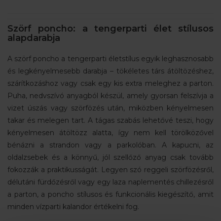
Szörf poncho: a tengerparti élet stílusos
alapdarabja
A szörf poncho a tengerparti életstílus egyik leghasznosabb
és legkényelmesebb darabja – tökéletes társ átöltözéshez,
szárítkozáshoz vagy csak egy kis extra meleghez a parton.
Puha, nedvszívó anyagból készül, amely gyorsan felszívja a
vizet úszás vagy szörfözés után, miközben kényelmesen
takar és melegen tart. A tágas szabás lehetővé teszi, hogy
kényelmesen átöltözz alatta, így nem kell törölközővel
bénázni a strandon vagy a parkolóban. A kapucni, az
oldalzsebek és a könnyű, jól szellőző anyag csak tovább
fokozzák a praktikusságát. Legyen szó reggeli szörfözésről,
délutáni fürdőzésről vagy egy laza naplementés chillezésről
a parton, a poncho stílusos és funkcionális kiegészítő, amit
minden vízparti kalandor értékelni fog.