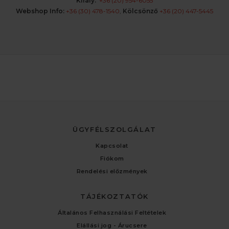
Király:
+36 (20) 954-6055
Webshop Info:
+36 (30) 478-1540
,
Kölcsönző
+36 (20) 447-5445
ÜGYFÉLSZOLGÁLAT
Kapcsolat
Fiókom
Rendelési előzmények
TÁJÉKOZTATÓK
Általános Felhasználási Feltételek
Elállási jog - Árucsere