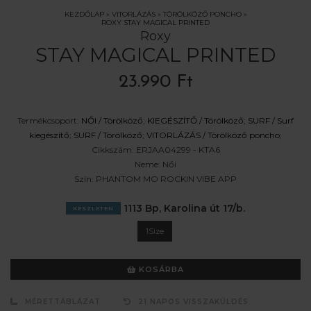
KEZDŐLAP
»
VITORLÁZÁS
»
TÖRÖLKÖZŐ PONCHO
»
ROXY STAY MAGICAL PRINTED
Roxy
STAY MAGICAL PRINTED
23.990 Ft
Termékcsoport:
NŐI /
Törölköző
;
KIEGÉSZÍTŐ /
Törölköző
;
SURF /
Surf
kiegészítő
;
SURF /
Törölköző
;
VITORLÁZÁS /
Törölköző poncho
;
Cikkszám:
ERJAA04299 - KTA6
Neme:
Női
Szín:
PHANTOM MO ROCKIN VIBE APP
1113 Bp, Karolina út 17/b.
KÉSZLETEN
1Size
KOSÁRBA
MÉRETTÁBLÁZAT
21 NAPOS VISSZAKÜLDÉS