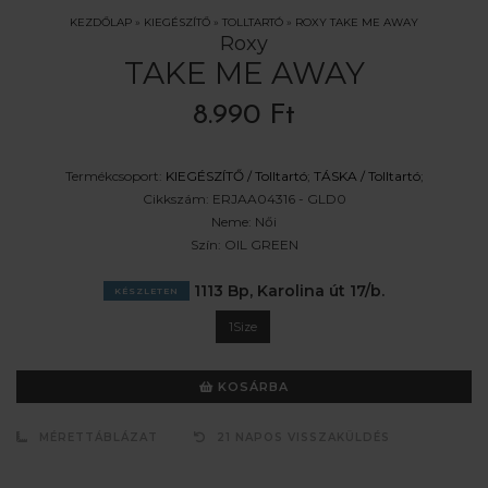
KEZDŐLAP
»
KIEGÉSZÍTŐ
»
TOLLTARTÓ
»
ROXY TAKE ME AWAY
Roxy
TAKE ME AWAY
8.990 Ft
Termékcsoport:
KIEGÉSZÍTŐ /
Tolltartó
;
TÁSKA /
Tolltartó
;
Cikkszám:
ERJAA04316 - GLD0
Neme:
Női
Szín:
OIL GREEN
1113 Bp, Karolina út 17/b.
KÉSZLETEN
1Size
KOSÁRBA
MÉRETTÁBLÁZAT
21 NAPOS VISSZAKÜLDÉS