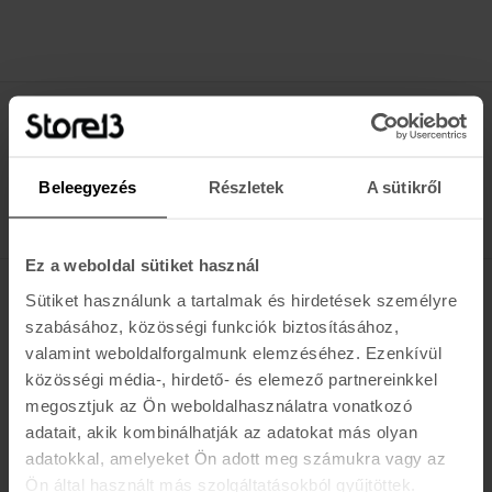
Értesülj az újdonságokról, akciókról
E-MAIL
Beleegyezés
Részletek
A sütikről
FELIRATKOZOM »
Ez a weboldal sütiket használ
Sütiket használunk a tartalmak és hirdetések személyre
K A R O L I N A 17 / B
szabásához, közösségi funkciók biztosításához,
valamint weboldalforgalmunk elemzéséhez. Ezenkívül
Hétfő - Péntek: 11:00 - 19:00
közösségi média-, hirdető- és elemező partnereinkkel
Szombat: 10:00 - 19:00
megosztjuk az Ön weboldalhasználatra vonatkozó
Vasárnap: ZÁRVA
K I R Á L Y 52 (ÚJ)
adatait, akik kombinálhatják az adatokat más olyan
adatokkal, amelyeket Ön adott meg számukra vagy az
Hétfő - Péntek: 11:00 - 19:00
Ön által használt más szolgáltatásokból gyűjtöttek.