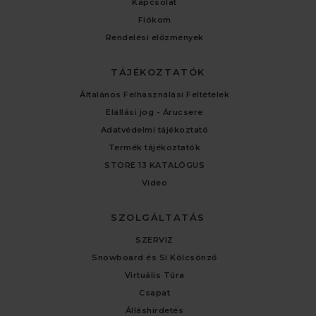
Kapcsolat
Fiókom
Rendelési előzmények
TÁJÉKOZTATÓK
Általános Felhasználási Feltételek
Elállási jog - Árucsere
Adatvédelmi tájékoztató
Termék tájékoztatók
STORE 13 KATALÓGUS
Video
SZOLGÁLTATÁS
SZERVIZ
Snowboard és Sí Kölcsönző
Virtuális Túra
Csapat
Álláshirdetés