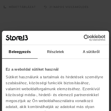
MÉRETTÁBLÁZAT
21 NAPOS VISSZAKÜLDÉS
Értesülj az újdonságokról, akciókról
Beleegyezés
Részletek
A sütikről
E-MAIL
FELIRATKOZOM »
Ez a weboldal sütiket használ
Sütiket használunk a tartalmak és hirdetések személyre
szabásához, közösségi funkciók biztosításához,
valamint weboldalforgalmunk elemzéséhez. Ezenkívül
K A R O L I N A 17 / B
közösségi média-, hirdető- és elemező partnereinkkel
Hétfő - Péntek: 11:00 - 19:00
megosztjuk az Ön weboldalhasználatra vonatkozó
Szombat: 10:00 - 19:00
adatait, akik kombinálhatják az adatokat más olyan
Vasárnap: ZÁRVA