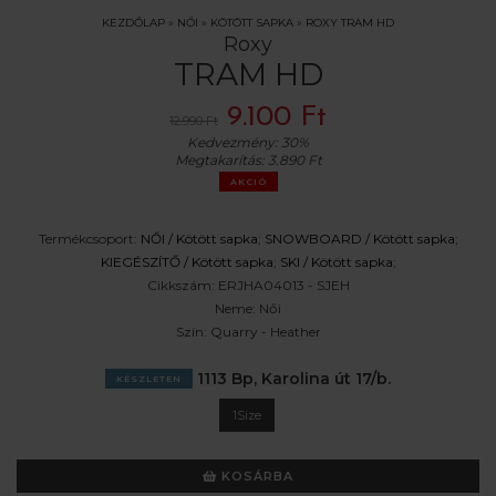
KEZDŐLAP
»
NŐI
»
KÖTÖTT SAPKA
»
ROXY TRAM HD
Roxy
TRAM HD
9.100 Ft
12.990 Ft
Kedvezmény:
30%
Megtakarítás:
3.890 Ft
AKCIÓ
Termékcsoport:
NŐI /
Kötött sapka
;
SNOWBOARD /
Kötött sapka
;
KIEGÉSZÍTŐ /
Kötött sapka
;
SKI /
Kötött sapka
;
Cikkszám:
ERJHA04013 - SJEH
Neme:
Női
Szín:
Quarry - Heather
1113 Bp, Karolina út 17/b.
KÉSZLETEN
1Size
KOSÁRBA