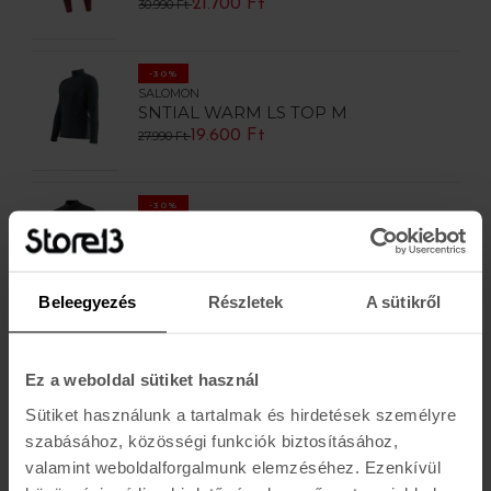
21.700 Ft
30.990 Ft
-30%
SALOMON
SNTIAL WARM LS TOP M
19.600 Ft
27.990 Ft
-30%
SALOMON
SNTIAL WARM LS TOP M
18.900 Ft
26.990 Ft
Beleegyezés
Részletek
A sütikről
-30%
SALOMON
ESSENTIAL WOOL SEAMLESS M
Ez a weboldal sütiket használ
21.700 Ft
30.990 Ft
Sütiket használunk a tartalmak és hirdetések személyre
szabásához, közösségi funkciók biztosításához,
valamint weboldalforgalmunk elemzéséhez. Ezenkívül
-30%
SALOMON