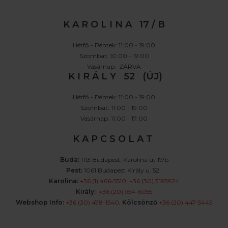
K A R O L I N A 17 / B
Hétfő - Péntek: 11:00 - 19:00
Szombat: 10:00 - 19:00
Vasárnap: ZÁRVA
K I R Á L Y 52 (ÚJ)
Hétfő - Péntek: 11:00 - 19:00
Szombat: 11:00 - 19:00
Vasárnap: 11:00 - 17:00
K A P C S O L A T
Buda:
1113 Budapest, Karolina út 17/b
Pest:
1061 Budapest Király u. 52.
Karolina:
+36 (1) 466-5510
,
+36 (30) 3193924
Király:
+36 (20) 954-6055
Webshop Info:
+36 (30) 478-1540
,
Kölcsönző
+36 (20) 447-5445