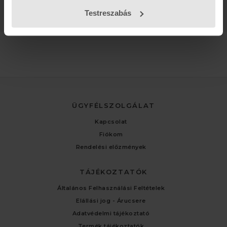
Testreszabás
ÜGYFÉLSZOLGÁLAT
Kapcsolat
Fiókom
Rendelési előzmények
TÁJÉKOZTATÓK
Általános Felhasználási Feltételek
Elállási jog - Árucsere
Adatvédelmi tájékoztató
Termék tájékoztatók