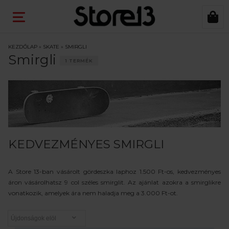
KEZDŐLAP
»
SKATE
»
SMIRGLI
Smirgli
1 TERMÉK
KEDVEZMÉNYES SMIRGLI
A Store 13-ban vásárolt gördeszka laphoz 1.500 Ft-os, kedvezményes
áron vásárolhatsz 9 col széles smirglit. Az ajánlat azokra a smirglikre
vonatkozik, amelyek ára nem haladja meg a 3.000 Ft-ot.