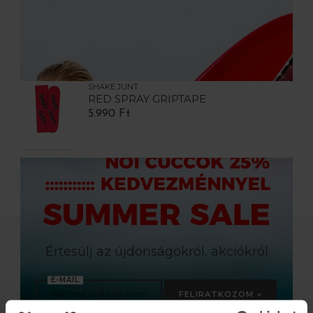
SHAKE JUNT
RED SPRAY GRIPTAPE
5.990 Ft
TERMÉK / OLDAL
Értesülj az újdonságokról, akciókról
E-MAIL
FELIRATKOZOM »