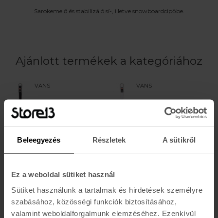
Sarokemelő és stabilizáló sí-, illetve snowboardcipőbe.
Ajánlott termékek a kategóriához
VANS
VANS
VANS LACES 36"
VANS LACES 36"
2.990 Ft
2.990 Ft
Beleegyezés
Részletek
A sütikről
Értesülj az újdonságokról, akciókról
Ez a weboldal sütiket használ
Sütiket használunk a tartalmak és hirdetések személyre
E-MAIL
szabásához, közösségi funkciók biztosításához,
FELIRATKOZOM »
valamint weboldalforgalmunk elemzéséhez. Ezenkívül