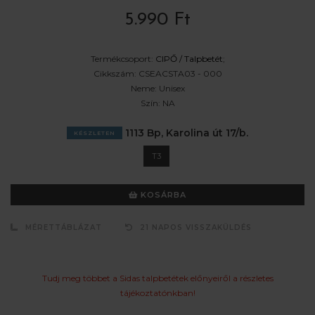
5.990 Ft
Termékcsoport:
CIPŐ /
Talpbetét
;
Cikkszám:
CSEACSTA03 - 000
Neme:
Unisex
Szín:
NA
1113 Bp, Karolina út 17/b.
KÉSZLETEN
T3
KOSÁRBA
MÉRETTÁBLÁZAT
21 NAPOS VISSZAKÜLDÉS
Tudj meg többet a Sidas talpbetétek előnyeiről a részletes
tájékoztatónkban!