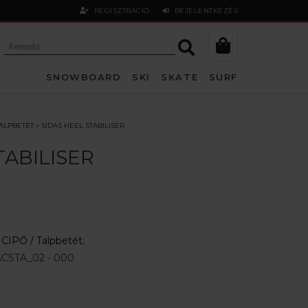
REGISZTRÁCIÓ
BEJELENTKEZÉS
SNOWBOARD
SKI
SKATE
SURF
ALPBETÉT
»
SIDAS HEEL STABILISER
TABILISER
:
CIPŐ /
Talpbetét
;
CSTA_02 - 000