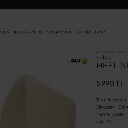
SKA
KIEGÉSZÍTŐ
SZEMÜVEG
VITORLÁZÁS
KEZDŐLAP
»
CIPŐ
»
T
Sidas
HEEL S
5.990 Ft
Termékcsoport
Cikkszám:
CSEA
Neme:
Unisex
Szín:
NA