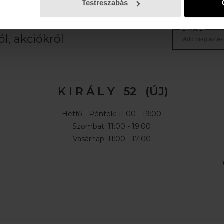
Testreszabás
E-MAIL
l, akciókról
K I R Á L Y 52 (ÚJ)
Hétfő - Péntek: 11:00 - 19:00
Szombat: 11:00 - 19:00
Vasárnap: 11:00 - 17:00