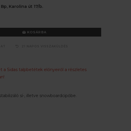
 Bp, Karolina út 17/b.
KOSÁRBA
ZAT
21 NAPOS VISSZAKÜLDÉS
 a Sidas talpbetétek előnyeiről a részletes
n!
abilizáló sí-, illetve snowboardcipőbe.