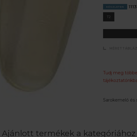
1113
KÉSZLETEN
T2
MÉRETTÁBLÁ
Tudj meg többet
tájékoztatónkba
Sarokemelő és st
Ajánlott termékek a kategóriához