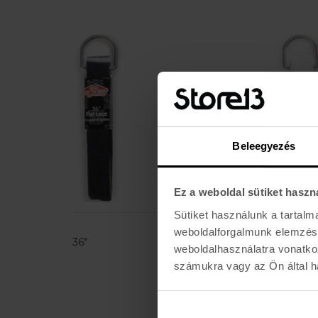
Beleegyezés
Ez a weboldal sütiket haszn
Sütiket használunk a tartal
VANS
VA
weboldalforgalmunk elemzésé
VANS LACES 36"
VA
weboldalhasználatra vonatko
2.990 Ft
2.
számukra vagy az Ön által ha