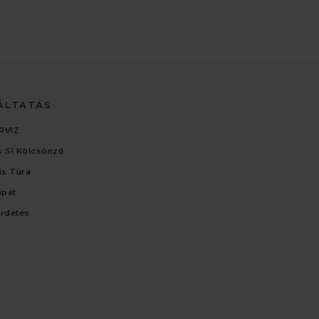
ÁLTATÁS
RVIZ
 Sí Kölcsönző
lis Túra
apat
irdetés