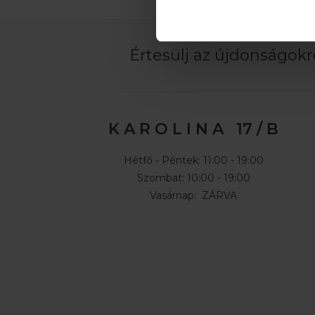
Értesülj az újdonságokró
K A R O L I N A 17 / B
Hétfő - Péntek: 11:00 - 19:00
Szombat: 10:00 - 19:00
Vasárnap: ZÁRVA