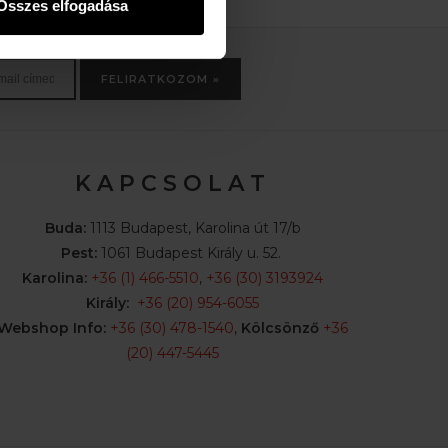
Összes elfogadása
FELIRATKOZOM »
K A P C S O L A T
Buda:
1113 Budapest, Karolina út 17/b
Pest:
1061 Budapest Király u. 52.
Karolina:
+36 (1) 466-5510
,
+36 (30) 3193924
Király:
+36 (20) 954-6055
Webshop Info:
+36 (30) 478-1540
,
Kölcsönző
+36
(20) 447-5445