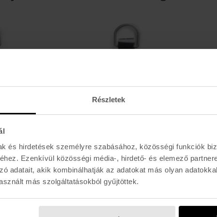
Részletek
ál
mak és hirdetések személyre szabásához, közösségi funkciók biz
NS
VANS
hez. Ezenkívül közösségi média-, hirdető- és elemező partner
NS LACES 36"
VANS LACES 36"
zó adatait, akik kombinálhatják az adatokat más olyan adatokka
990 Ft
2.990 Ft
sznált más szolgáltatásokból gyűjtöttek.