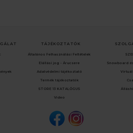
LGÁLAT
TÁJÉKOZTATÓK
SZOLG
t
Általános Felhasználási Feltételek
SZE
Elállási jog - Árucsere
Snowboard és
mények
Adatvédelmi tájékoztató
Virtuá
Termék tájékoztatók
Cs
STORE 13 KATALÓGUS
Állásh
Video