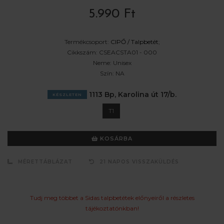
5.990 Ft
Termékcsoport:
CIPŐ /
Talpbetét
;
Cikkszám:
CSEACSTA01 - 000
Neme:
Unisex
Szín:
NA
1113 Bp, Karolina út 17/b.
KÉSZLETEN
T1
KOSÁRBA
MÉRETTÁBLÁZAT
21 NAPOS VISSZAKÜLDÉS
Tudj meg többet a Sidas talpbetétek előnyeiről a részletes
tájékoztatónkban!