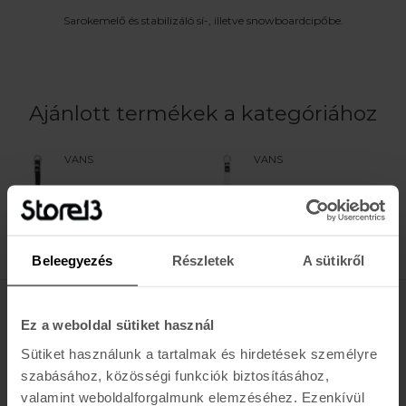
Sarokemelő és stabilizáló sí-, illetve snowboardcipőbe.
Ajánlott termékek a kategóriához
VANS
VANS
VANS LACES 36"
VANS LACES 36"
2.990 Ft
2.990 Ft
Beleegyezés
Részletek
A sütikről
Értesülj az újdonságokról, akciókról
Ez a weboldal sütiket használ
Sütiket használunk a tartalmak és hirdetések személyre
E-MAIL
szabásához, közösségi funkciók biztosításához,
FELIRATKOZOM »
valamint weboldalforgalmunk elemzéséhez. Ezenkívül