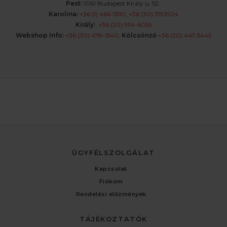
Pest:
1061 Budapest Király u. 52.
Karolina:
+36 (1) 466-5510
,
+36 (30) 3193924
Király:
+36 (20) 954-6055
Webshop Info:
+36 (30) 478-1540
,
Kölcsönző
+36 (20) 447-5445
ÜGYFÉLSZOLGÁLAT
Kapcsolat
Fiókom
Rendelési előzmények
TÁJÉKOZTATÓK