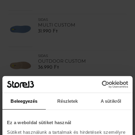
SIDAS
MULTI CUSTOM
31.990 Ft
SIDAS
OUTDOOR CUSTOM
36.990 Ft
SIDAS
WINTER 3D
Beleegyezés
Részletek
A sütikről
13.990 Ft
Ez a weboldal sütiket használ
Sütiket használunk a tartalmak és hirdetések személyre