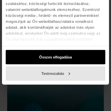
szabásához, közösségi funkciók biztosításához,
valamint weboldalforgalmunk elemzéséhez. Ezenkívül
közösségi média-, hirdető- és elemező partnereinkkel
megosztjuk az Ön weboldalhasználatra vonatkozó
SIDAS
adatait, akik kombinálhatják az adatokat más olyan
RUN CUSTOM
adatokkal, amelyeket Ön adott meg számukra vagy az
34.990 Ft
Ön által használt más szolgáltatásokból gyűjtöttek.
SIDAS
Összes elfogadása
WINTER+ 3D
25.990 Ft
Testreszabás
TERMÉK / OLDAL