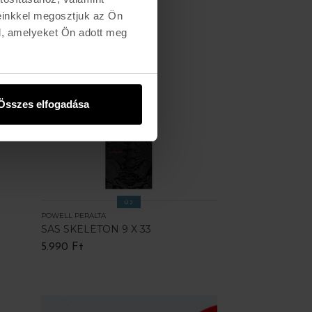
einkkel megosztjuk az Ön
l, amelyeket Ön adott meg
Összes elfogadása
ÚJ
POWELL PERALTA
SAS SKELETON 9 X 33
5.990 Ft