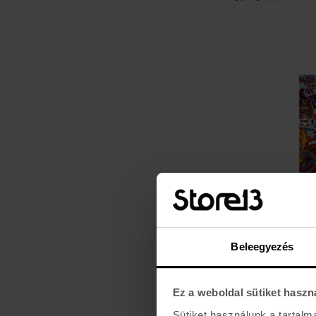
Beleegyezés
POWELL PERALTA
STICKERS 9 X 3
5.990 Ft
Ez a weboldal sütiket haszn
Sütiket használunk a tartal