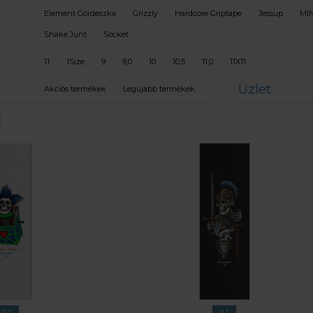
Element Gördeszka
Grizzly
Hardcore Griptape
Jessup
MI
Shake Junt
Socket
11
1Size
9
9,0
10
10,5
11,0
11X11
Üzlet
Akciós termékek
Legújabb termékek
ÚJ
ÚJ