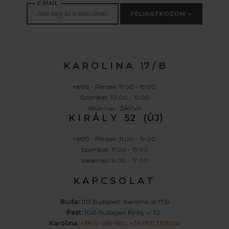
E-MAIL
FELIRATKOZOM »
K A R O L I N A 17 / B
Hétfő - Péntek: 11:00 - 19:00
Szombat: 10:00 - 19:00
Vasárnap: ZÁRVA
K I R Á L Y 52 (ÚJ)
Hétfő - Péntek: 11:00 - 19:00
Szombat: 11:00 - 19:00
Vasárnap: 11:00 - 17:00
K A P C S O L A T
Buda:
1113 Budapest, Karolina út 17/b
Pest:
1061 Budapest Király u. 52.
Karolina:
+36 (1) 466-5510
,
+36 (30) 3193924