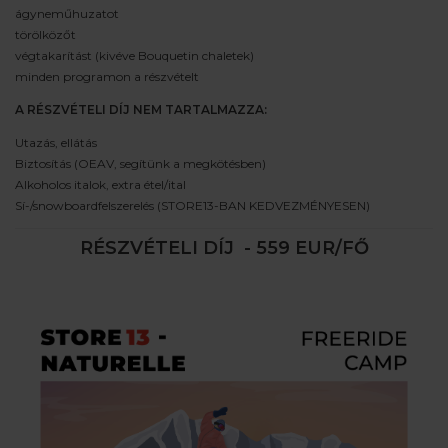
ágyneműhuzatot
törölközőt
végtakarítást (kivéve Bouquetin chaletek)
minden programon a részvételt
A RÉSZVÉTELI DÍJ NEM TARTALMAZZA:
Utazás, ellátás
Biztosítás (OEAV, segítünk a megkötésben)
Alkoholos italok, extra étel/ital
Sí-/snowboardfelszerelés (STORE13-BAN KEDVEZMÉNYESEN)
RÉSZVÉTELI DÍJ - 559 EUR/FŐ