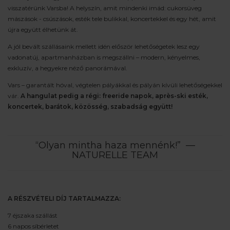
visszatérünk Varsba! A helyszín, amit mindenki imád: cukorsüveg
mászások - csúszások, esték tele bulikkal, koncertekkel és egy hét, amit
újra együtt élhetünk át.
A jól bevált szállásaink mellett idén először lehetőségetek lesz egy
vadonatúj, apartmanházban is megszállni – modern, kényelmes,
exkluzív, a hegyekre néző panorámával.
Vars – garantált hóval, végtelen pályákkal és pályán kívüli lehetőségekkel
vár.
A hangulat pedig a régi: freeride napok, après-ski esték,
koncertek, barátok, közösség, szabadság együtt!
“Olyan mintha haza mennénk!” —
NATURELLE TEAM
A RÉSZVÉTELI DÍJ TARTALMAZZA:
7 éjszaka szállást
6 napos síbérletet