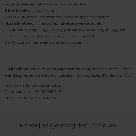
Ingyenes WiFi elérhető az egész szállás területén.
Televízió minden apartmanban.
Sí-tároló (ski locker) a felszerelések biztonságos elhelyezésére.
Mosási lehetőség / mosoda (launderette) a vendégeknek.
Privát parkolóhely – ingyenes vagy díjköteles, elérhetőségtől függően.
Háziállat-barát szállás, felár ellenében szabályokkal.
Dohányzásmentes lakások a teljes épületben.
Ha kérdésed van
a táborral kapcsolatban, vagy szeretnél személyesen
jelentkezni érdeklődj a Store13 üzletében: (1113 Budapest, Karolina út 17/b)
Vagy az alábbi telefonszámokon:
Fandohan Mira: +36-30-7580482
Király Dávid: +36-30-7019318
Értesülj az újdonságokról, akciókról