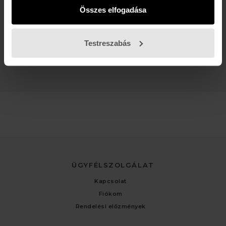
Buda:
1113 Budapest, Karolina út 17/b
Összes elfogadása
Pest:
1061 Budapest Király u. 52.
Karolina:
+36 (1) 466-5510
,
+36 (30) 3193924
Király:
+36 (20) 954-6055
Testreszabás
Webshop Info:
+36 (30) 478-1540
,
Kölcsönző
+36 (20) 447-5445
ÜGYFÉLSZOLGÁLAT
Kapcsolat
Fiókom
Rendelési előzmények