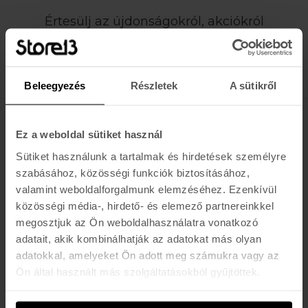
Értesülj az újdonságokról, akciókról
E-MAIL
FELIRATKOZOM »
Beleegyezés
Részletek
A sütikről
K A R O L I N A 17 / B
Ez a weboldal sütiket használ
Sütiket használunk a tartalmak és hirdetések személyre
Hétfő - Péntek: 11:00 - 19:00
szabásához, közösségi funkciók biztosításához,
Szombat: 10:00 - 19:00
valamint weboldalforgalmunk elemzéséhez. Ezenkívül
Vasárnap: ZÁRVA
K I R Á L Y 52 (ÚJ)
közösségi média-, hirdető- és elemező partnereinkkel
megosztjuk az Ön weboldalhasználatra vonatkozó
Hétfő - Péntek: 11:00 - 19:00
adatait, akik kombinálhatják az adatokat más olyan
Szombat: 11:00 - 19:00
adatokkal, amelyeket Ön adott meg számukra vagy az
Vasárnap: 11:00 - 17:00
Ön által használt más szolgáltatásokból gyűjtöttek.
K A P C S O L A T