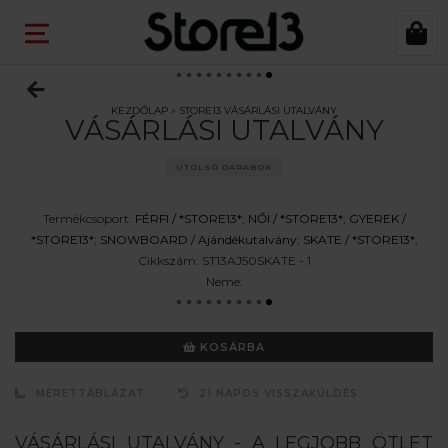
KEZDŐLAP
»
STORE13 VÁSÁRLÁSI UTALVÁNY
VÁSÁRLÁSI UTALVÁNY
UTOLSÓ DARABOK
Termékcsoport:
FÉRFI /
*STORE13*
;
NŐI /
*STORE13*
;
GYEREK /
*STORE13*
;
SNOWBOARD /
Ajándékutalvány
;
SKATE /
*STORE13*
;
Cikkszám:
ST13AJ50SKATE - 1
Neme:
KOSÁRBA
MÉRETTÁBLÁZAT
21 NAPOS VISSZAKÜLDÉS
VÁSÁRLÁSI UTALVÁNY - A LEGJOBB ÖTLET