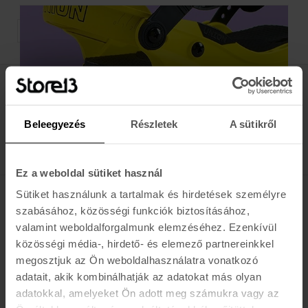
TERMÉK / OLDAL
Értesülj az újdonságokról, akciókról
Beleegyezés
Részletek
A sütikről
E-MAIL
FELIRATKOZOM »
Ez a weboldal sütiket használ
Sütiket használunk a tartalmak és hirdetések személyre
K A R O L I N A 17 / B
szabásához, közösségi funkciók biztosításához,
valamint weboldalforgalmunk elemzéséhez. Ezenkívül
Hétfő - Péntek: 11:00 - 19:00
közösségi média-, hirdető- és elemező partnereinkkel
Szombat: 10:00 - 19:00
megosztjuk az Ön weboldalhasználatra vonatkozó
Vasárnap: ZÁRVA
adatait, akik kombinálhatják az adatokat más olyan
K I R Á L Y 52 (ÚJ)
adatokkal, amelyeket Ön adott meg számukra vagy az
Hétfő - Péntek: 11:00 - 19:00