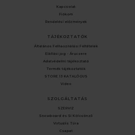
Kapcsolat
Fiókom
Rendelési előzmények
TÁJÉKOZTATÓK
Általános Felhasználási Feltételek
Elállási jog - Árucsere
Adatvédelmi tájékoztató
Termék tájékoztatók
STORE 13 KATALÓGUS
Video
SZOLGÁLTATÁS
SZERVIZ
Snowboard és Sí Kölcsönző
Virtuális Túra
Csapat