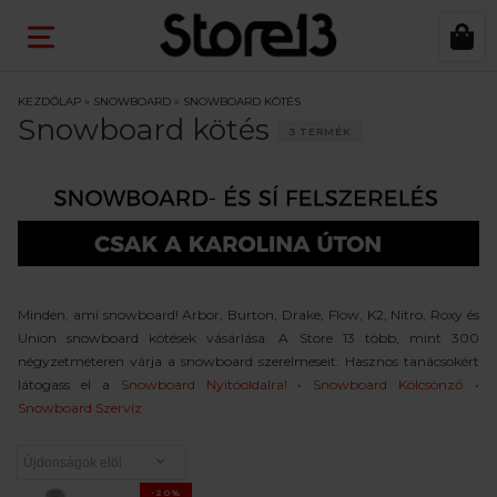
KEZDŐLAP
»
SNOWBOARD
»
SNOWBOARD KÖTÉS
Snowboard kötés
3 TERMÉK
Minden, ami snowboard! Arbor, Burton, Drake, Flow, K2, Nitro, Roxy és
Union snowboard kötések vásárlása. A Store 13 több, mint 300
négyzetméteren várja a snowboard szerelmeseit. Hasznos tanácsokért
látogass el a
Snowboard Nyitóoldalra!
•
Snowboard Kölcsönző
•
Snowboard Szervíz
-20%