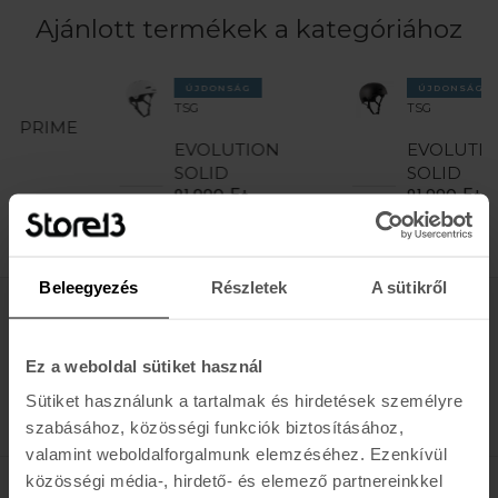
Ajánlott termékek a kategóriához
TSG
ÚJDONSÁG
ÚJDONSÁG
TSG
TSG
JR
EVOLUTION
EVOLUTION
18.
SOLID
SOLID
21.990 Ft
21.990 Ft
Beleegyezés
Részletek
A sütikről
Értesülj az újdonságokról, akciókról
Ez a weboldal sütiket használ
E-MAIL
Sütiket használunk a tartalmak és hirdetések személyre
FELIRATKOZOM »
szabásához, közösségi funkciók biztosításához,
valamint weboldalforgalmunk elemzéséhez. Ezenkívül
közösségi média-, hirdető- és elemező partnereinkkel