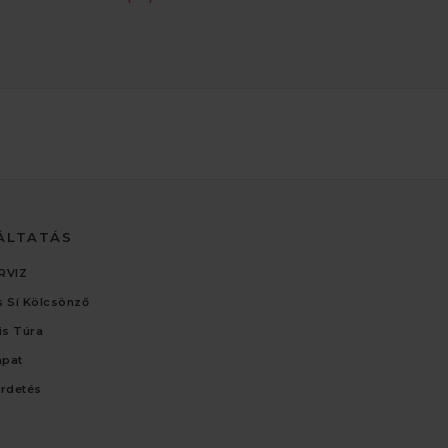
ÁLTATÁS
RVIZ
 Sí Kölcsönző
lis Túra
apat
irdetés