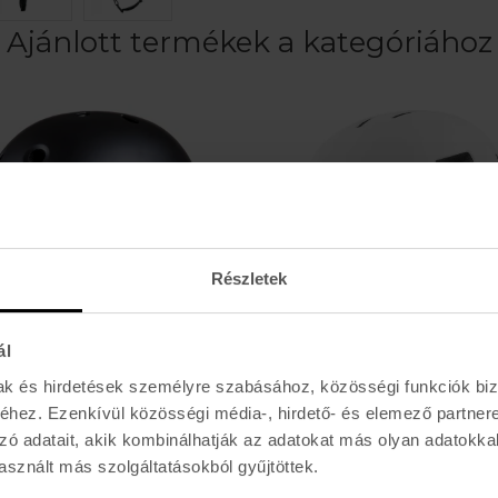
Ajánlott termékek a kategóriához
Részletek
ál
mak és hirdetések személyre szabásához, közösségi funkciók biz
ÚJDONSÁG
hez. Ezenkívül közösségi média-, hirdető- és elemező partner
TSG
T PRIME
EVOLUTION SOLID
zó adatait, akik kombinálhatják az adatokat más olyan adatokka
Ft
21.990 Ft
sznált más szolgáltatásokból gyűjtöttek.