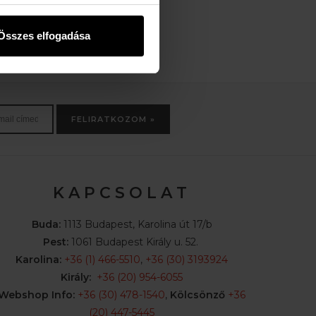
Összes elfogadása
FELIRATKOZOM »
K A P C S O L A T
Buda:
1113 Budapest, Karolina út 17/b
Pest:
1061 Budapest Király u. 52.
Karolina:
+36 (1) 466-5510
,
+36 (30) 3193924
Király:
+36 (20) 954-6055
Webshop Info:
+36 (30) 478-1540
,
Kölcsönző
+36
(20) 447-5445