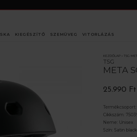
SKA
KIEGÉSZÍTŐ
SZEMÜVEG
VITORLÁZÁS
KEZDŐLAP
»
TSG MET
TSG
META S
25.990 Ft
Termékcsoport
Cikkszám:
75039
Neme:
Unisex
Szín:
Satin black