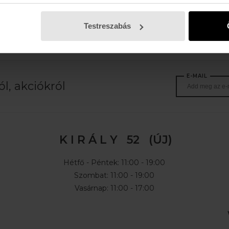
Testreszabás
E-MAIL
l, akciókról
K I R Á L Y 52 (ÚJ)
Hétfő - Péntek: 11:00 - 19:00
Szombat: 11:00 - 19:00
Vasárnap: 11:00 - 17:00