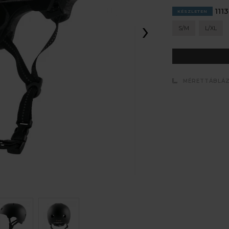
1113
KÉSZLETEN
›
S/M
L/XL
MÉRETTÁBLÁ