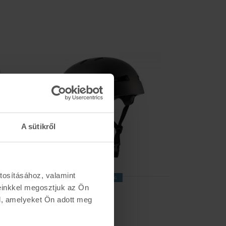
A sütikről
tosításához, valamint
ÚJDONSÁG
einkkel megosztjuk az Ön
TSG
TSG
EVOLUTION SOLID
JR SKATE-S
l, amelyeket Ön adott meg
21.990 Ft
18.990 Ft