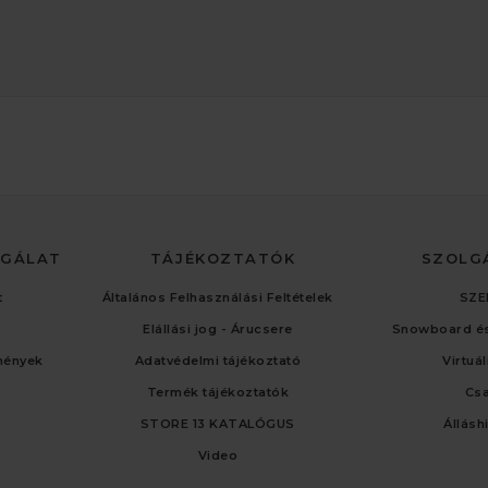
LGÁLAT
TÁJÉKOZTATÓK
SZOLG
t
Általános Felhasználási Feltételek
SZE
Elállási jog - Árucsere
Snowboard és
mények
Adatvédelmi tájékoztató
Virtuá
Termék tájékoztatók
Cs
STORE 13 KATALÓGUS
Állásh
Video