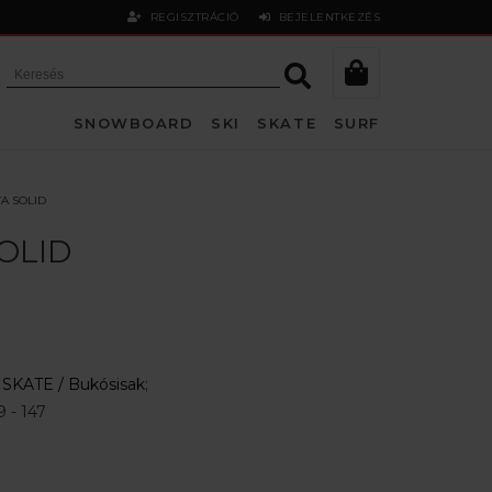
REGISZTRÁCIÓ
BEJELENTKEZÉS
SNOWBOARD
SKI
SKATE
SURF
A SOLID
OLID
:
SKATE /
Bukósisak
;
 - 147