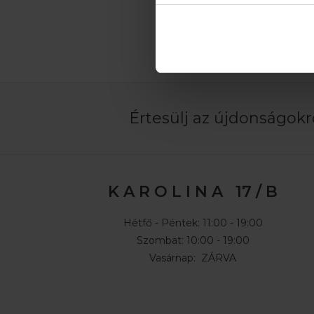
Értesülj az újdonságokró
K A R O L I N A 17 / B
Hétfő - Péntek: 11:00 - 19:00
Szombat: 10:00 - 19:00
Vasárnap: ZÁRVA