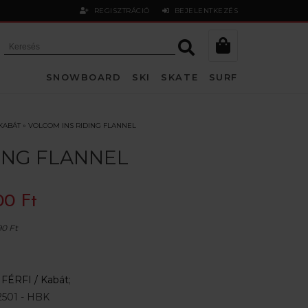
REGISZTRÁCIÓ
BEJELENTKEZÉS
SNOWBOARD
SKI
SKATE
SURF
KABÁT
»
VOLCOM INS RIDING FLANNEL
DING FLANNEL
00 Ft
90 Ft
:
FÉRFI /
Kabát
;
2501 - HBK