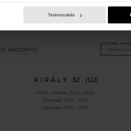
 Ft
30.990 Ft
Testreszabás
E-MAIL
l, akciókról
K I R Á L Y 52 (ÚJ)
Hétfő - Péntek: 11:00 - 19:00
Szombat: 11:00 - 19:00
Vasárnap: 11:00 - 17:00