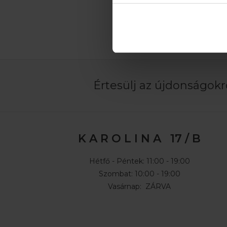
21.500 Ft
34.990
26.990 Ft
Értesülj az újdonságokró
K A R O L I N A 17 / B
Hétfő - Péntek: 11:00 - 19:00
Szombat: 10:00 - 19:00
Vasárnap: ZÁRVA