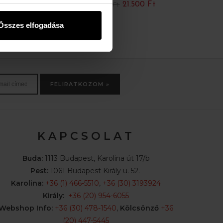
21.500 Ft
34.990 Ft
26.990 Ft
Összes elfogadása
FELIRATKOZOM »
K A P C S O L A T
Buda:
1113 Budapest, Karolina út 17/b
Pest:
1061 Budapest Király u. 52.
Karolina:
+36 (1) 466-5510
,
+36 (30) 3193924
Király:
+36 (20) 954-6055
Webshop Info:
+36 (30) 478-1540
,
Kölcsönző
+36
(20) 447-5445