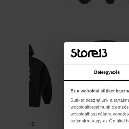
Beleegyezés
Ez a weboldal sütiket haszn
Sütiket használunk a tartal
weboldalforgalmunk elemzésé
weboldalhasználatra vonatko
AKCIÓ
ELEMENT
BURTON
számukra vagy az Ön által ha
CORNELL 3.0 PO
FAMIL