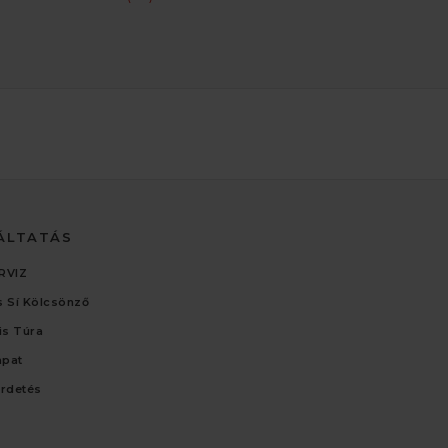
ÁLTATÁS
RVIZ
 Sí Kölcsönző
lis Túra
apat
irdetés