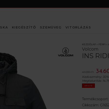
SKA
KIEGÉSZÍTŐ
SZEMÜVEG
VITORLÁZÁS
KEZDŐLAP
»
FÉRFI
»
Volcom
INS RI
34.6
49.390 Ft
Kedvezmény:
30%
Megtakarítás:
14.7
AKCIÓ
Termékcsoport
Cikkszám:
G165