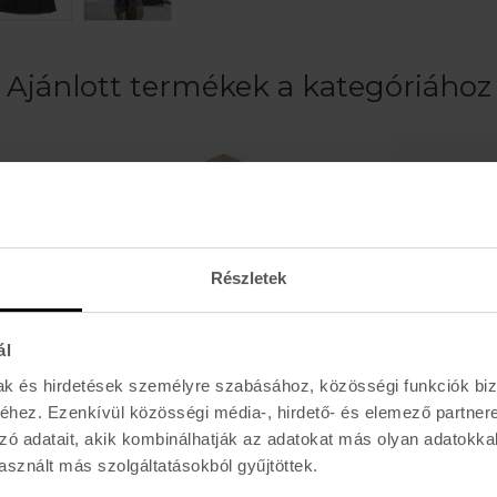
Ajánlott termékek a kategóriához
Részletek
ál
mak és hirdetések személyre szabásához, közösségi funkciók biz
hez. Ezenkívül közösségi média-, hirdető- és elemező partner
zó adatait, akik kombinálhatják az adatokat más olyan adatokka
ETNIES
sznált más szolgáltatásokból gyűjtöttek.
Y TREE PO
CLASSIC ICON HOODIE