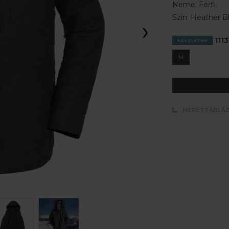
Neme:
Férfi
Szín:
Heather B
›
1113
KÉSZLETEN
M
MÉRETTÁBLÁ