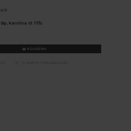
lack
 Bp, Karolina út 17/b.
KOSÁRBA
ZAT
21 NAPOS VISSZAKÜLDÉS