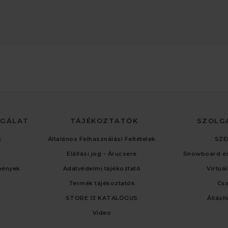
LGÁLAT
TÁJÉKOZTATÓK
SZOLG
t
Általános Felhasználási Feltételek
SZE
Elállási jog - Árucsere
Snowboard és
mények
Adatvédelmi tájékoztató
Virtuá
Termék tájékoztatók
Cs
STORE 13 KATALÓGUS
Állásh
Video