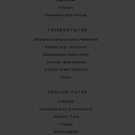
Fiókom
Rendelési előzmények
TÁJÉKOZTATÓK
Általános Felhasználási Feltételek
Elállási jog - Árucsere
Adatvédelmi tájékoztató
Termék tájékoztatók
STORE 13 KATALÓGUS
Video
SZOLGÁLTATÁS
SZERVIZ
Snowboard és Sí Kölcsönző
Virtuális Túra
Csapat
Álláshirdetés