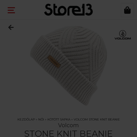
KEZDŐLAP
»
NŐI
»
KÖTÖTT SAPKA
»
VOLCOM STONE KNIT BEANIE
Volcom
STONE KNIT BEANIE