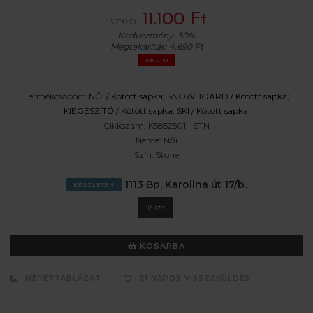
11.100 Ft
15.790 Ft
Kedvezmény:
30%
Megtakarítás:
4.690 Ft
AKCIÓ
Termékcsoport:
NŐI /
Kötött sapka
;
SNOWBOARD /
Kötött sapka
;
KIEGÉSZÍTŐ /
Kötött sapka
;
SKI /
Kötött sapka
;
Cikkszám:
K5852501 - STN
Neme:
Női
Szín:
Stone
1113 Bp, Karolina út 17/b.
KÉSZLETEN
1Size
KOSÁRBA
MÉRETTÁBLÁZAT
21 NAPOS VISSZAKÜLDÉS