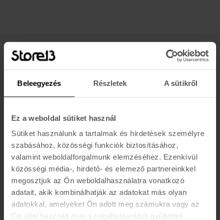
Értesülj az újdonságokról, akciókról
E-MAIL
Beleegyezés
Részletek
A sütikről
FELIRATKOZOM »
Ez a weboldal sütiket használ
Sütiket használunk a tartalmak és hirdetések személyre
K A R O L I N A 17 / B
szabásához, közösségi funkciók biztosításához,
valamint weboldalforgalmunk elemzéséhez. Ezenkívül
Hétfő - Péntek: 11:00 - 19:00
közösségi média-, hirdető- és elemező partnereinkkel
Szombat: 10:00 - 19:00
Vasárnap: ZÁRVA
megosztjuk az Ön weboldalhasználatra vonatkozó
K I R Á L Y 52 (ÚJ)
adatait, akik kombinálhatják az adatokat más olyan
adatokkal, amelyeket Ön adott meg számukra vagy az
Hétfő - Péntek: 11:00 - 19:00
Ön által használt más szolgáltatásokból gyűjtöttek.
Szombat: 11:00 - 19:00