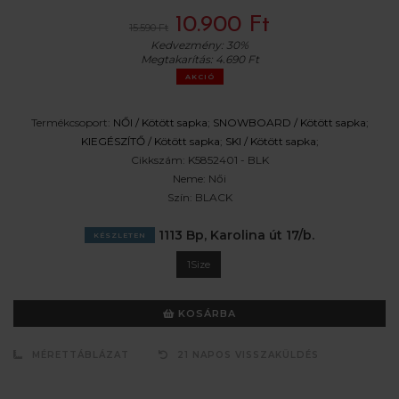
10.900 Ft
15.590 Ft
Kedvezmény:
30%
Megtakarítás:
4.690 Ft
AKCIÓ
Termékcsoport:
NŐI /
Kötött sapka
;
SNOWBOARD /
Kötött sapka
;
KIEGÉSZÍTŐ /
Kötött sapka
;
SKI /
Kötött sapka
;
Cikkszám:
K5852401 - BLK
Neme:
Női
Szín:
BLACK
1113 Bp, Karolina út 17/b.
KÉSZLETEN
1Size
KOSÁRBA
MÉRETTÁBLÁZAT
21 NAPOS VISSZAKÜLDÉS