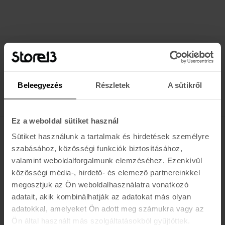
Értesülj az újdonságokról, akciókról
E-MAIL
Beleegyezés
Részletek
A sütikről
FELIRATKOZOM »
Ez a weboldal sütiket használ
Sütiket használunk a tartalmak és hirdetések személyre
K A R O L I N A 17 / B
szabásához, közösségi funkciók biztosításához,
valamint weboldalforgalmunk elemzéséhez. Ezenkívül
Hétfő - Péntek: 11:00 - 19:00
közösségi média-, hirdető- és elemező partnereinkkel
Szombat: 10:00 - 19:00
Vasárnap: ZÁRVA
megosztjuk az Ön weboldalhasználatra vonatkozó
K I R Á L Y 52 (ÚJ)
adatait, akik kombinálhatják az adatokat más olyan
adatokkal, amelyeket Ön adott meg számukra vagy az
Hétfő - Péntek: 11:00 - 19:00
Ön által használt más szolgáltatásokból gyűjtöttek.
Szombat: 11:00 - 19:00