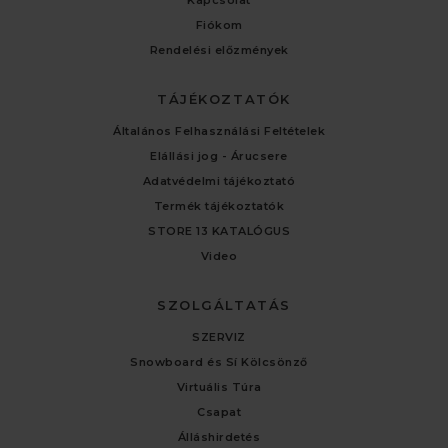
Fiókom
Rendelési előzmények
TÁJÉKOZTATÓK
Általános Felhasználási Feltételek
Elállási jog - Árucsere
Adatvédelmi tájékoztató
Termék tájékoztatók
STORE 13 KATALÓGUS
Video
SZOLGÁLTATÁS
SZERVIZ
Snowboard és Sí Kölcsönző
Virtuális Túra
Csapat
Álláshirdetés