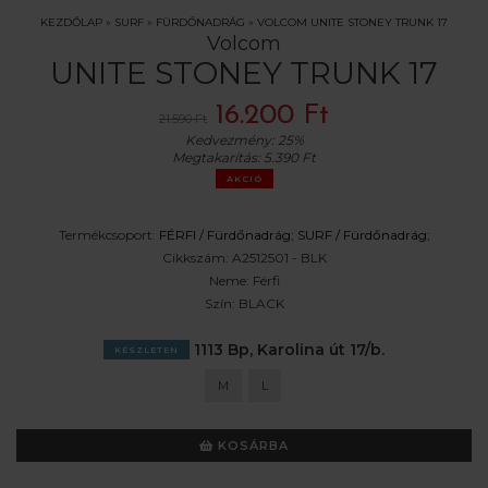
KEZDŐLAP
»
SURF
»
FÜRDŐNADRÁG
»
VOLCOM UNITE STONEY TRUNK 17
Volcom
UNITE STONEY TRUNK 17
16.200 Ft
21.590 Ft
Kedvezmény:
25%
Megtakarítás:
5.390 Ft
AKCIÓ
Termékcsoport:
FÉRFI /
Fürdőnadrág
;
SURF /
Fürdőnadrág
;
Cikkszám:
A2512501 - BLK
Neme:
Férfi
Szín:
BLACK
1113 Bp, Karolina út 17/b.
KÉSZLETEN
M
L
KOSÁRBA