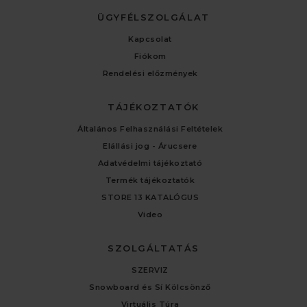
ÜGYFÉLSZOLGÁLAT
Kapcsolat
Fiókom
Rendelési előzmények
TÁJÉKOZTATÓK
Általános Felhasználási Feltételek
Elállási jog - Árucsere
Adatvédelmi tájékoztató
Termék tájékoztatók
STORE 13 KATALÓGUS
Video
SZOLGÁLTATÁS
SZERVIZ
Snowboard és Sí Kölcsönző
Virtuális Túra