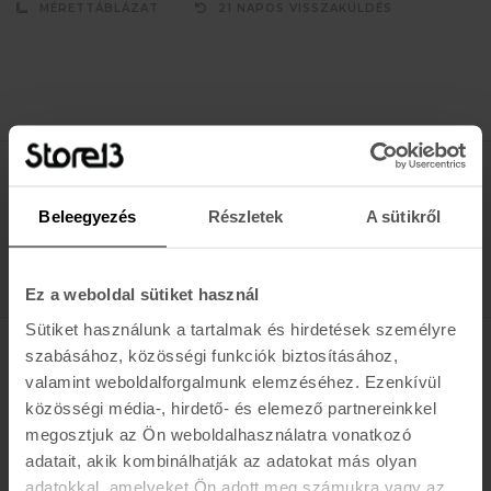
MÉRETTÁBLÁZAT
21 NAPOS VISSZAKÜLDÉS
Értesülj az újdonságokról, akciókról
Beleegyezés
Részletek
A sütikről
E-MAIL
FELIRATKOZOM »
Ez a weboldal sütiket használ
Sütiket használunk a tartalmak és hirdetések személyre
szabásához, közösségi funkciók biztosításához,
K A R O L I N A 17 / B
valamint weboldalforgalmunk elemzéséhez. Ezenkívül
közösségi média-, hirdető- és elemező partnereinkkel
Hétfő - Péntek: 11:00 - 19:00
megosztjuk az Ön weboldalhasználatra vonatkozó
Szombat: 10:00 - 19:00
adatait, akik kombinálhatják az adatokat más olyan
Vasárnap: ZÁRVA
K I R Á L Y 52 (ÚJ)
adatokkal, amelyeket Ön adott meg számukra vagy az