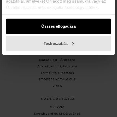
adatokkal, amelyeket Ön adott meg számukra vagy az
Ön által használt más szolgáltatásokból gyűjtöttek.
ÜGYFÉLSZOLGÁLAT
Kapcsolat
Fiókom
Összes elfogadása
Rendelési előzmények
Testreszabás
TÁJÉKOZTATÓK
Általános Felhasználási Feltételek
Elállási jog - Árucsere
Adatvédelmi tájékoztató
Termék tájékoztatók
STORE 13 KATALÓGUS
Video
SZOLGÁLTATÁS
SZERVIZ
Snowboard és Sí Kölcsönző