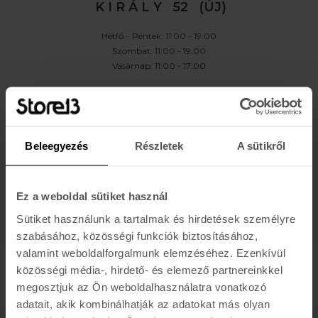
K I R Á L Y 52 (ÚJ)
Hétfő - Péntek: 11:00 - 19:00
Szombat: 11:00 - 19:00
Vasárnap: 11:00 - 17:00
K A P C S O L A T
Buda:
1113 Budapest, Karolina út 17/b
Pest:
1061 Budapest Király u. 52.
Beleegyezés
Részletek
A sütikről
Karolina:
+36 (1) 466-5510
,
+36 (30) 3193924
Király:
+36 (20) 954-6055
Webshop Info:
+36 (30) 478-1540
,
Kölcsönző
+36 (20) 447-5445
Ez a weboldal sütiket használ
Sütiket használunk a tartalmak és hirdetések személyre
szabásához, közösségi funkciók biztosításához,
valamint weboldalforgalmunk elemzéséhez. Ezenkívül
közösségi média-, hirdető- és elemező partnereinkkel
megosztjuk az Ön weboldalhasználatra vonatkozó
adatait, akik kombinálhatják az adatokat más olyan