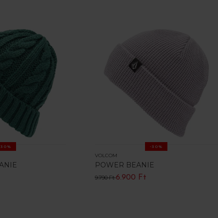
-30%
-30%
VOLCOM
ANIE
POWER BEANIE
6.900 Ft
9.790 Ft