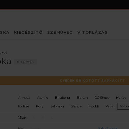
SKA
KIEGÉSZÍTŐ
SZEMÜVEG
VITORLÁZÁS
APKA
pka
11 TERMÉK
GYEREK SB KÖTÖTT SAPKÁK ITT
Armada
Atomic
Billabong
Burton
DC Shoes
Hurley
Picture
Roxy
Salomon
Stance
Stöckli
Vans
Volc
1Size
S
M
L
Női
Unisex