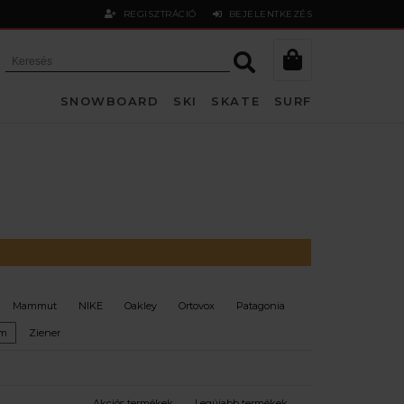
REGISZTRÁCIÓ
BEJELENTKEZÉS
SNOWBOARD
SKI
SKATE
SURF
Mammut
NIKE
Oakley
Ortovox
Patagonia
om
Ziener
Akciós termékek
Legújabb termékek