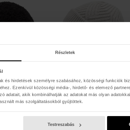
Részletek
ál
-30%
-30%
VOLCOM
mak és hirdetések személyre szabásához, közösségi funkciók biz
BEANIE
STONE KNIT BEANIE
hez. Ezenkívül közösségi média-, hirdető- és elemező partner
11.100 Ft
15.790 Ft
zó adatait, akik kombinálhatják az adatokat más olyan adatokka
sznált más szolgáltatásokból gyűjtöttek.
Testreszabás