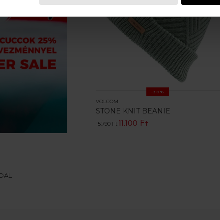
-30%
VOLCOM
STONE KNIT BEANIE
11.100 Ft
15.790 Ft
LDAL