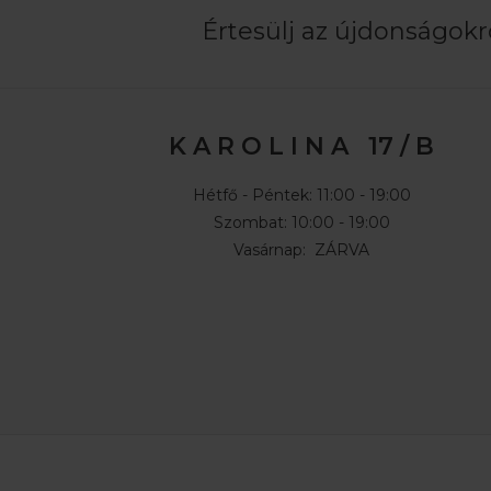
Értesülj az újdonságokró
K A R O L I N A 17 / B
Hétfő - Péntek: 11:00 - 19:00
Szombat: 10:00 - 19:00
Vasárnap: ZÁRVA