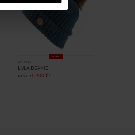
-30%
VOLCOM
LULA BEANIE
11.700 Ft
16.690 Ft