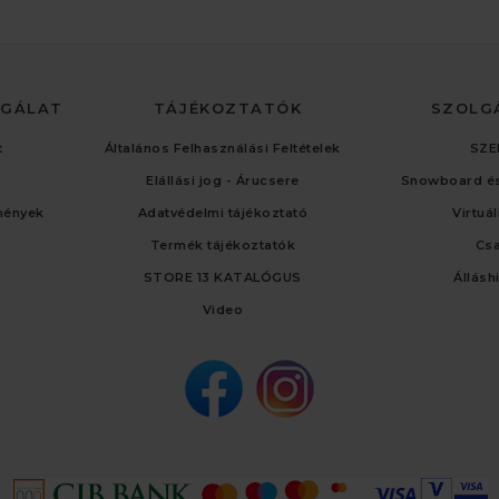
LGÁLAT
TÁJÉKOZTATÓK
SZOLG
t
Általános Felhasználási Feltételek
SZE
Elállási jog - Árucsere
Snowboard és
mények
Adatvédelmi tájékoztató
Virtuá
Termék tájékoztatók
Cs
STORE 13 KATALÓGUS
Állásh
Video