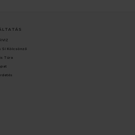
ÁLTATÁS
RVIZ
 Sí Kölcsönző
lis Túra
apat
irdetés