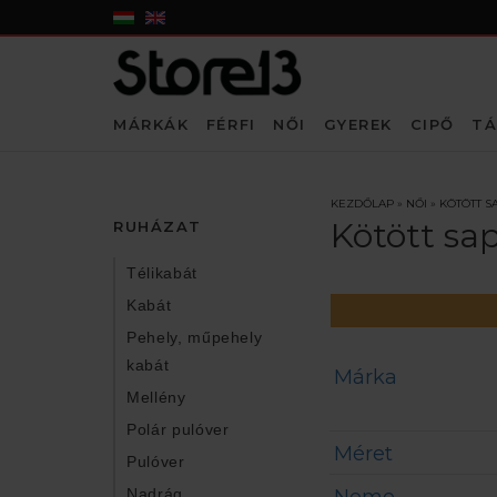
MÁRKÁK
FÉRFI
NŐI
GYEREK
CIPŐ
TÁ
KEZDŐLAP
»
NŐI
»
KÖTÖTT S
Kötött sa
RUHÁZAT
Télikabát
Kabát
Pehely, műpehely
kabát
Márka
Mellény
Polár pulóver
Méret
Pulóver
Nadrág