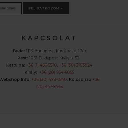
FELIRATKOZOM »
K A P C S O L A T
Buda:
1113 Budapest, Karolina út 17/b
Pest:
1061 Budapest Király u. 52.
Karolina:
+36 (1) 466-5510
,
+36 (30) 3193924
Király:
+36 (20) 954-6055
Webshop Info:
+36 (30) 478-1540
,
Kölcsönző
+36
(20) 447-5445