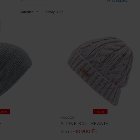
Mutasd
Karolina út
Király u. 52.
-30%
-30%
VOLCOM
E
STONE KNIT BEANIE
10.900 Ft
15.590 Ft