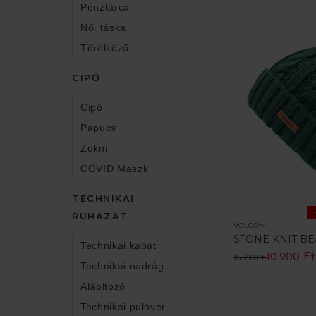
Pénztárca
Női táska
Törölköző
CIPŐ
Cipő
Papucs
Zokni
COVID Maszk
TECHNIKAI
RUHÁZAT
VOLCOM
STONE KNIT BE
Technikai kabát
10.900 Ft
15.590 Ft
Technikai nadrág
Aláöltöző
Technikai pulóver