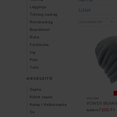
Neme
Leggings
Üzlet
Tréning nadrág
Rövidnadrág
Boardshort
Ruha
Fürdőruha
Ing
Póló
Trikó
KIEGÉSZÍTŐ
Sapka
Kötött sapka
VOLCOM
POWER BEANI
Kalap / Halászsapka
7.200 Ft
10.290 Ft
Öv