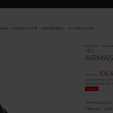
SKA
KIEGÉSZÍTŐ
SZEMÜVEG
VITORLÁZÁS
KEZDŐLAP
»
SNOWB
YES.
AIRMAS
105.
131.990 Ft
Kedvezmény:
20%
Megtakarítás:
26.3
AKCIÓ
Termékcsoport
Cikkszám:
Y25B