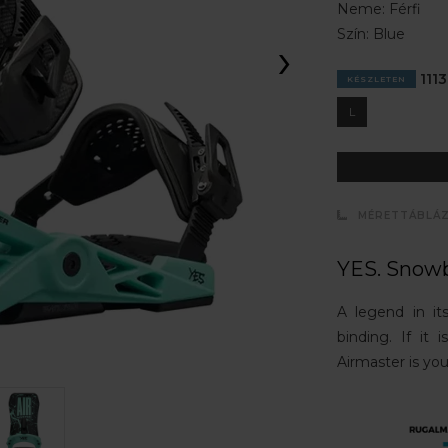
Neme:
Férfi
Szín:
Blue
›
1113
KÉSZLETEN
L
MÉRETTÁBLÁ
YES. Snowb
A legend in it
binding. If it 
Airmaster is you