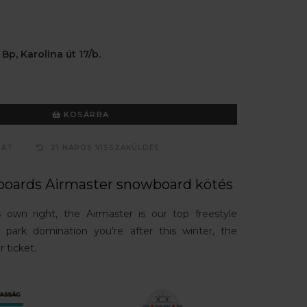
 Bp, Karolina út 17/b.
KOSÁRBA
ZAT
21 NAPOS VISSZAKÜLDÉS
oards Airmaster snowboard kötés
s own right, the Airmaster is our top freestyle
is park domination you’re after this winter, the
r ticket.