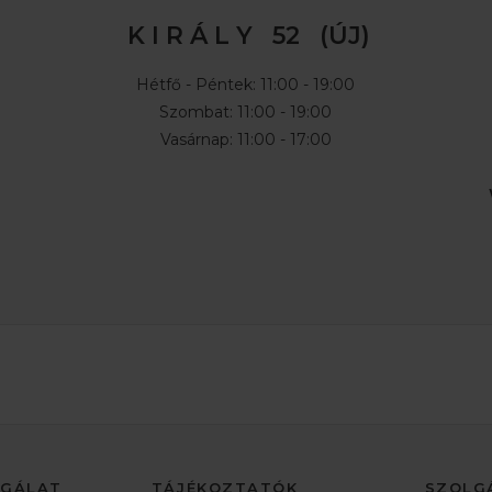
K I R Á L Y 52 (ÚJ)
Hétfő - Péntek: 11:00 - 19:00
Szombat: 11:00 - 19:00
Vasárnap: 11:00 - 17:00
LGÁLAT
TÁJÉKOZTATÓK
SZOLG