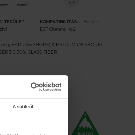
 TERÜLET: :
KOMPATIBILITÁS: :
Burton
űzhó
EST Channel, 4x2
tech, HARD (55 SHORE) & MEDIUM (45 SHORE)
GER 3.0 30% GLASS FIBER
A sütikről