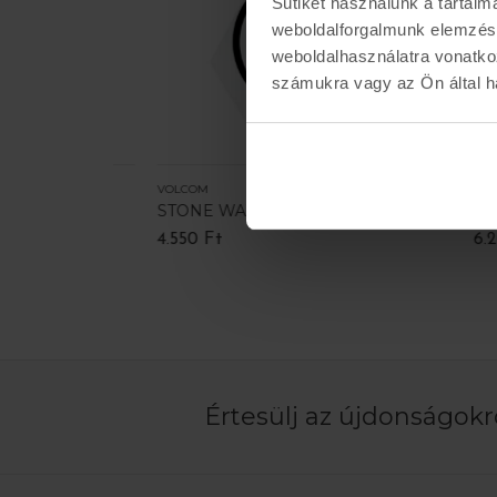
Sütiket használunk a tartal
weboldalforgalmunk elemzésé
weboldalhasználatra vonatko
számukra vagy az Ön által ha
VOLCOM
BURTON
STONE WAX SCRAPER
TRI-S
4.550 Ft
6.200 
Értesülj az újdonságokró