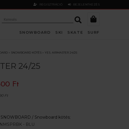
REGISZTRÁCIÓ
BEJELENTKEZÉS
SNOWBOARD
SKI
SKATE
SURF
OARD
»
SNOWBOARD KÖTÉS
»
YES. AIRMASTER 24/25
TER 24/25
600 Ft
90 Ft
:
SNOWBOARD /
Snowboard kötés
;
NMSPRBK - BLU