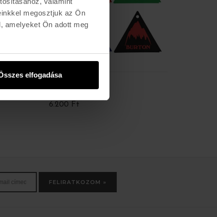
tosításához, valamint
einkkel megosztjuk az Ön
l, amelyeket Ön adott meg
Összes elfogadása
BURTON
VOLCOM
TRI-SCRAPER
STONE WAX
6.200 Ft
4.550 Ft
FELIRATKOZOM »