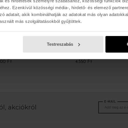
mak és hirdetések személyre szabásához, közösségi funkciók biz
hez. Ezenkívül közösségi média-, hirdető- és elemező partner
zó adatait, akik kombinálhatják az adatokat más olyan adatokka
sznált más szolgáltatásokból gyűjtöttek.
Testreszabás
VOLCOM
CRAPER
STONE WAX SCRAPER
Ft
4.550 Ft
E-MAIL
l, akciókról