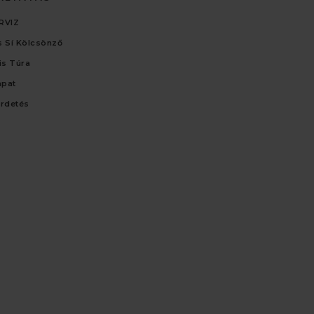
RVIZ
 Sí Kölcsönző
lis Túra
apat
irdetés