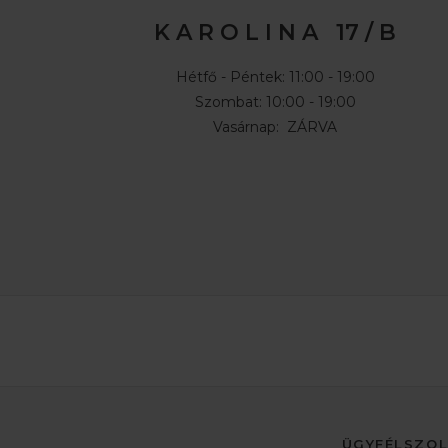
K A R O L I N A 17 / B
Hétfő - Péntek: 11:00 - 19:00
Szombat: 10:00 - 19:00
Vasárnap: ZÁRVA
ÜGYFÉLSZO