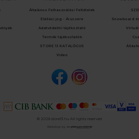
t
Általános Felhasználási Feltételek
SZE
Elállási jog - Árucsere
Snowboard és
mények
Adatvédelmi tájékoztató
Virtuá
Termék tájékoztatók
Cs
STORE 13 KATALÓGUS
Állásh
Video
© 2026 store13.hu All rights reserved.
Webshop by: