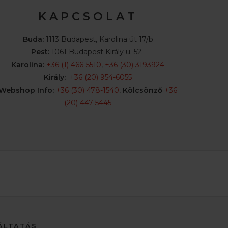
K A P C S O L A T
Buda:
1113 Budapest, Karolina út 17/b
Pest:
1061 Budapest Király u. 52.
Karolina:
+36 (1) 466-5510
,
+36 (30) 3193924
Király:
+36 (20) 954-6055
Webshop Info:
+36 (30) 478-1540
,
Kölcsönző
+36
(20) 447-5445
ÁLTATÁS