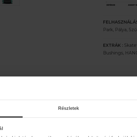
FELHASZNÁLÁSI
Park, Pálya, Sz
EXTRÁK :
Skate
Bushings, HAN
Ajánlott termékek a kategóriához
Részletek
ál