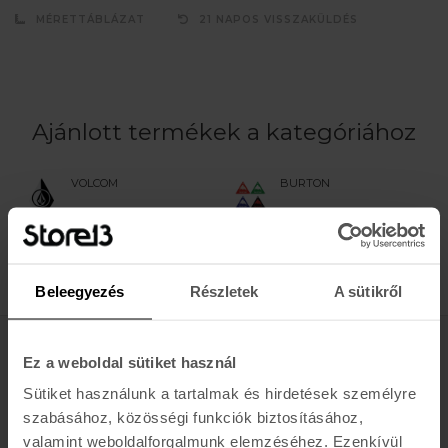
MÉRETTÁBLÁZAT
21 NAPOS VISSZAKÜLDÉS
Ajánlott termékek a kategóriához
VOLCOM
BURTON
STONE WAX
TRI-SCRAPER
SCRAPER
6.200 Ft
4.550 Ft
Beleegyezés
Részletek
A sütikről
Értesülj az újdonságokról, akciókról
Ez a weboldal sütiket használ
Sütiket használunk a tartalmak és hirdetések személyre
E-MAIL
szabásához, közösségi funkciók biztosításához,
FELIRATKOZOM »
valamint weboldalforgalmunk elemzéséhez. Ezenkívül