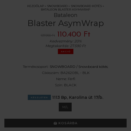
KEZDŐLAP
»
SNOWBOARD
»
SNOWBOARD KÖTÉS
»
BATALEON BLASTER ASYMWRAP
Bataleon
Blaster AsymWrap
110.400 Ft
137.990 Ft
Kedvezmény:
20%
Megtakarítás:
27.590 Ft
AKCIÓ
Termékcsoport:
SNOWBOARD /
Snowboard kötés
;
Cikkszám:
BA2620BL - BLK
Neme:
Férfi
Szín:
BLACK
1113 Bp, Karolina út 17/b.
KÉSZLETEN
M/L
KOSÁRBA