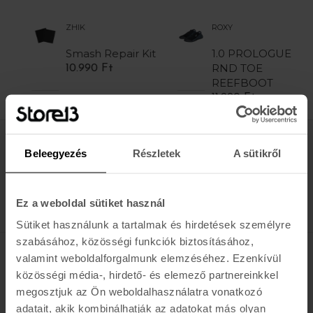
ROXY
QUIKSILVE
h Repair Kit
1.0 PROLOGUE
1MM P
RND TOE
REEF R
90 Ft
REEFBOOT
BO
11.990 Ft
13.990 F
Értesülj az újdonságokról, akciókról
Beleegyezés
Részletek
A sütikről
E-MAIL
FELIRATKOZOM »
Ez a weboldal sütiket használ
Sütiket használunk a tartalmak és hirdetések személyre
szabásához, közösségi funkciók biztosításához,
valamint weboldalforgalmunk elemzéséhez. Ezenkívül
K A R O L I N A 17 / B
közösségi média-, hirdető- és elemező partnereinkkel
megosztjuk az Ön weboldalhasználatra vonatkozó
Hétfő - Péntek: 11:00 - 19:00
adatait, akik kombinálhatják az adatokat más olyan
Szombat: 10:00 - 19:00