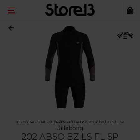
KEZDŐLAP
»
SURF
»
NEOPRÉN
»
BILLABONG 202 ABSO BZ LS FL SP
Billabong
202 ABSO BZ LS FL SP