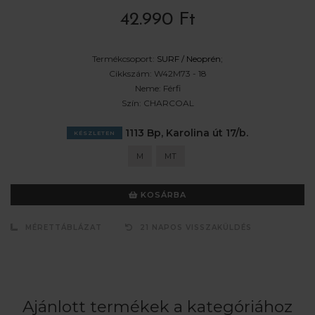
42.990 Ft
Termékcsoport:
SURF /
Neoprén
;
Cikkszám:
W42M73 - 18
Neme:
Férfi
Szín:
CHARCOAL
1113 Bp, Karolina út 17/b.
KÉSZLETEN
M
MT
KOSÁRBA
MÉRETTÁBLÁZAT
21 NAPOS VISSZAKÜLDÉS
Ajánlott termékek a kategóriához