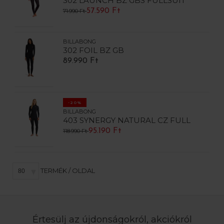
302 LAUNCH BZ GBS FULLSUIT
57.590 Ft
71.990 Ft
BILLABONG
302 FOIL BZ GB
89.990 Ft
-20%
BILLABONG
403 SYNERGY NATURAL CZ FULL
95.190 Ft
118.990 Ft
TERMÉK / OLDAL
Értesülj az újdonságokról, akciókról