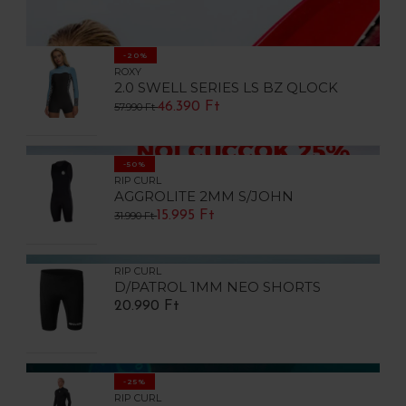
-20%
ROXY
2.0 SWELL SERIES LS BZ QLOCK
46.390 Ft
57.990 Ft
-50%
RIP CURL
AGGROLITE 2MM S/JOHN
15.995 Ft
31.990 Ft
RIP CURL
D/PATROL 1MM NEO SHORTS
20.990 Ft
-25%
RIP CURL