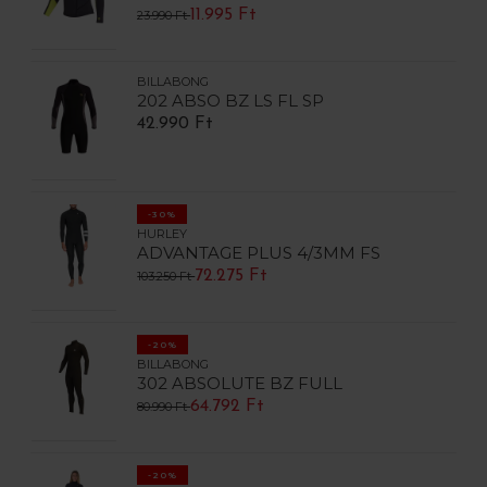
11.995 Ft
23.990 Ft
BILLABONG
202 ABSO BZ LS FL SP
42.990 Ft
-30%
HURLEY
ADVANTAGE PLUS 4/3MM FS
72.275 Ft
103.250 Ft
-20%
BILLABONG
302 ABSOLUTE BZ FULL
64.792 Ft
80.990 Ft
-20%