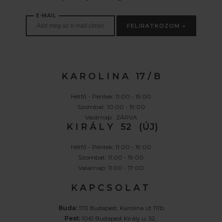
E-MAIL
FELIRATKOZOM »
K A R O L I N A 17 / B
Hétfő - Péntek: 11:00 - 19:00
Szombat: 10:00 - 19:00
Vasárnap: ZÁRVA
K I R Á L Y 52 (ÚJ)
Hétfő - Péntek: 11:00 - 19:00
Szombat: 11:00 - 19:00
Vasárnap: 11:00 - 17:00
K A P C S O L A T
Buda:
1113 Budapest, Karolina út 17/b
Pest:
1061 Budapest Király u. 52.