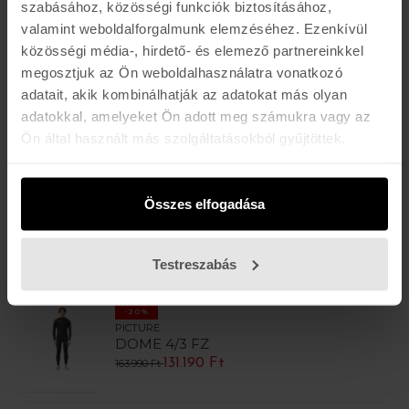
szabásához, közösségi funkciók biztosításához,
DOME W 4/3 FZ
valamint weboldalforgalmunk elemzéséhez. Ezenkívül
94.490 Ft
134.990 Ft
közösségi média-, hirdető- és elemező partnereinkkel
megosztjuk az Ön weboldalhasználatra vonatkozó
adatait, akik kombinálhatják az adatokat más olyan
-30%
PICTURE
adatokkal, amelyeket Ön adott meg számukra vagy az
EQUATION 4/3 FZ
Ön által használt más szolgáltatásokból gyűjtöttek.
79.793 Ft
113.990 Ft
Összes elfogadása
-40%
PICTURE
EQUATION3/2FSFZ
80.990 Ft
134.990 Ft
Testreszabás
-20%
PICTURE
DOME 4/3 FZ
131.190 Ft
163.990 Ft