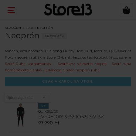
KEZDŐLAP
»
SURF
»
NEOPRÉN
Neoprén
66 TERMÉK
Minden, ami neoprén! Bilalbong Hurley, Rip Curl, Picture, Quiksilver és
Roxy neoprén ruhák a Store 13-ban! Hasznos tanácsokért látogass el a
Szörf Ruha karbantartás
•
Szörfruha választás tippek
•
Szörf ruha
hőmérséklete ajánlás
•
Billabong Grafén neoprén ruha
CSAK A KAROLINA ÚTON.
ÚJ
QUIKSILVER
EVERYDAY SESSIONS 3/2 BZ
97.990 Ft