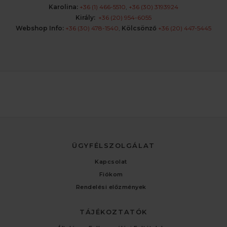
Karolina:
+36 (1) 466-5510
,
+36 (30) 3193924
Király:
+36 (20) 954-6055
Webshop Info:
+36 (30) 478-1540
,
Kölcsönző
+36 (20) 447-5445
ÜGYFÉLSZOLGÁLAT
Kapcsolat
Fiókom
Rendelési előzmények
TÁJÉKOZTATÓK