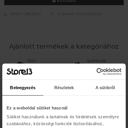
KOSÁRBA
MÉRETTÁBLÁZAT
21 NAPOS VISSZAKÜLDÉS
Ajánlott termékek a kategóriához
ROXY
QUIKSILVER
1.0 PROLOGUE
1MM PROLOGUE
RND TOE
REEF ROUND TOE
REEFBOOT
BO
Beleegyezés
Részletek
A sütikről
11.990 Ft
13.990 Ft
Ez a weboldal sütiket használ
Értesülj az újdonságokról, akciókról
Sütiket használunk a tartalmak és hirdetések személyre
szabásához, közösségi funkciók biztosításához,
E-MAIL