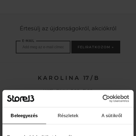
Értesülj az újdonságokról, akciókról
E-MAIL
FELIRATKOZOM »
K A R O L I N A 17 / B
Hétfő - Péntek: 11:00 - 19:00
Szombat: 10:00 - 19:00
Vasárnap: ZÁRVA
K I R Á L Y 52 (ÚJ)
Beleegyezés
Részletek
A sütikről
Hétfő - Péntek: 11:00 - 19:00
Szombat: 11:00 - 19:00
Vasárnap: 11:00 - 17:00