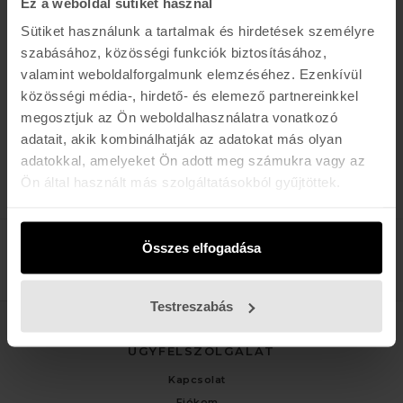
Ez a weboldal sütiket használ
K A P C S O L A T
Sütiket használunk a tartalmak és hirdetések személyre
szabásához, közösségi funkciók biztosításához,
Buda:
1113 Budapest, Karolina út 17/b
valamint weboldalforgalmunk elemzéséhez. Ezenkívül
Pest:
1061 Budapest Király u. 52.
közösségi média-, hirdető- és elemező partnereinkkel
Karolina:
+36 (1) 466-5510
,
+36 (30) 3193924
megosztjuk az Ön weboldalhasználatra vonatkozó
Király:
+36 (20) 954-6055
adatait, akik kombinálhatják az adatokat más olyan
Webshop Info:
+36 (30) 478-1540
,
Kölcsönző
+36 (20) 447-5445
adatokkal, amelyeket Ön adott meg számukra vagy az
Ön által használt más szolgáltatásokból gyűjtöttek.
Összes elfogadása
Testreszabás
ÜGYFÉLSZOLGÁLAT
Kapcsolat
Fiókom