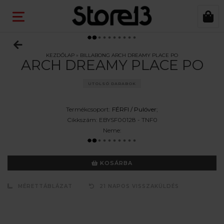
KEZDŐLAP
»
BILLABONG ARCH DREAMY PLACE PO
ARCH DREAMY PLACE PO
UTOLSÓ DARABOK
Termékcsoport:
FÉRFI /
Pulóver
;
Cikkszám:
EBYSF00128 - TNF0
Neme:
KOSÁRBA
MÉRETTÁBLÁZAT
21 NAPOS VISSZAKÜLDÉS