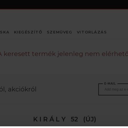
SKA
KIEGÉSZÍTŐ
SZEMÜVEG
VITORLÁZÁS
A keresett termék jelenleg nem elérhető
E-MAIL
l, akciókról
K I R Á L Y 52 (ÚJ)