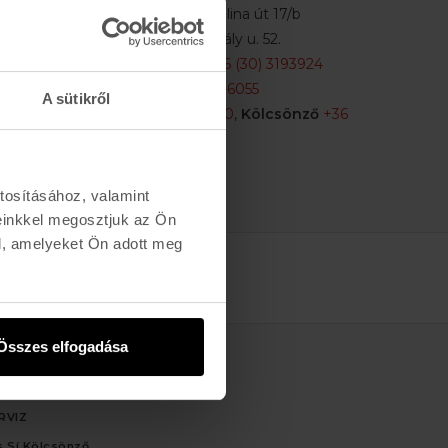
Buda:
1113 Budapest, Karolina út 17/b
Pest:
1061 Budapest Király u. 52.
Karolina:
+36 (1) 466-5510
,
+36 (30) 3193924
Király:
+36 (20) 954-6055
A sütikről
Webshop Info:
+36 (30) 478-1540
,
Kölcsönző
+36
(20) 447-5445
tosításához, valamint
einkkel megosztjuk az Ön
l, amelyeket Ön adott meg
Összes elfogadása
ÁLTATÁS
RVIZ
 Sí Kölcsönző