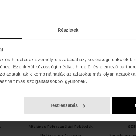
Hétfő - Péntek: 11:00 - 19:00
Szombat: 11:00 - 19:00
Vasárnap: 11:00 - 17:00
Részletek
ál
mak és hirdetések személyre szabásához, közösségi funkciók biz
hez. Ezenkívül közösségi média-, hirdető- és elemező partner
zó adatait, akik kombinálhatják az adatokat más olyan adatokka
sznált más szolgáltatásokból gyűjtöttek.
Testreszabás
LGÁLAT
TÁJÉKOZTATÓK
SZOLG
t
Általános Felhasználási Feltételek
SZE
Elállási jog - Árucsere
Snowboard és