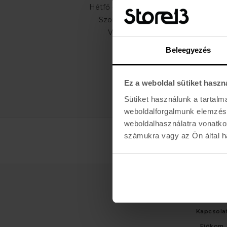
Hétfő - Péntek: 11:00 - 19:00
Szombat: 10:00 - 19:00
Vasárnap: ZÁRVA
Beleegyezés
Ez a weboldal sütiket haszn
Sütiket használunk a tartal
weboldalforgalmunk elemzésé
weboldalhasználatra vonatko
számukra vagy az Ön által ha
ÜGYFÉLSZO
Kapcsola
Fiókom