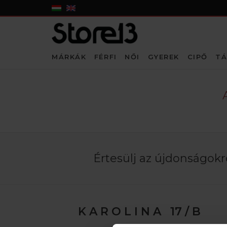
MÁRKÁK
FÉRFI
NŐI
GYEREK
CIPŐ
TÁ
Értesülj az újdonságokró
K A R O L I N A 17 / B