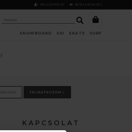
REGISZTRÁCIÓ
BEJELENTKEZÉS
SNOWBOARD
SKI
SKATE
SURF
!
FELIRATKOZOM »
K A P C S O L A T