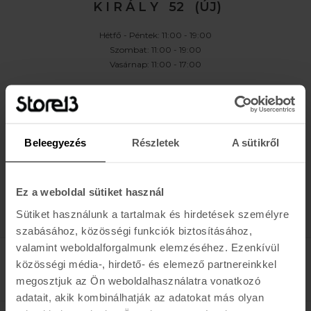
K I R Á L Y 52 (ÚJ)
Hétfő - Péntek: 11:00 - 19:00
Szombat: 11:00 - 19:00
Vasárnap: 11:00 - 17:00
K A P C S O L A T
Buda:
1113 Budapest, Karolina út 17/b
Pest:
1061 Budapest Király u. 52.
Beleegyezés
Részletek
A sütikről
Karolina:
+36 (1) 466-5510
,
+36 (30) 3193924
Király:
+36 (20) 954-6055
Webshop Info:
+36 (30) 478-1540
,
Kölcsönző
+36 (20) 447-5445
Ez a weboldal sütiket használ
Sütiket használunk a tartalmak és hirdetések személyre
szabásához, közösségi funkciók biztosításához,
valamint weboldalforgalmunk elemzéséhez. Ezenkívül
közösségi média-, hirdető- és elemező partnereinkkel
megosztjuk az Ön weboldalhasználatra vonatkozó
adatait, akik kombinálhatják az adatokat más olyan