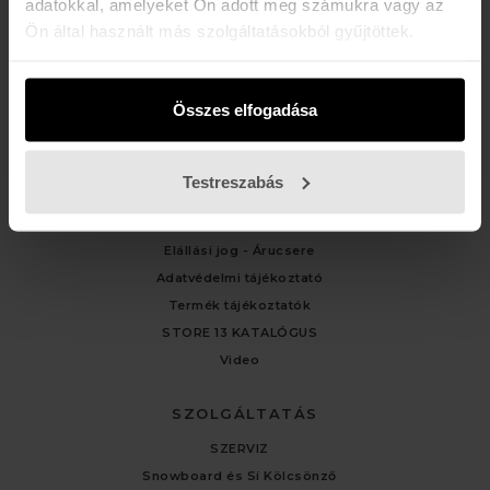
adatokkal, amelyeket Ön adott meg számukra vagy az
Ön által használt más szolgáltatásokból gyűjtöttek.
ÜGYFÉLSZOLGÁLAT
Kapcsolat
Fiókom
Összes elfogadása
Rendelési előzmények
Testreszabás
TÁJÉKOZTATÓK
Általános Felhasználási Feltételek
Elállási jog - Árucsere
Adatvédelmi tájékoztató
Termék tájékoztatók
STORE 13 KATALÓGUS
Video
SZOLGÁLTATÁS
SZERVIZ
Snowboard és Sí Kölcsönző