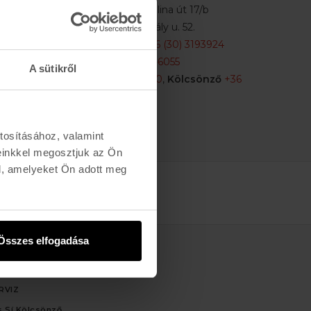
Buda:
1113 Budapest, Karolina út 17/b
Pest:
1061 Budapest Király u. 52.
Karolina:
+36 (1) 466-5510
,
+36 (30) 3193924
Király:
+36 (20) 954-6055
A sütikről
Webshop Info:
+36 (30) 478-1540
,
Kölcsönző
+36
(20) 447-5445
tosításához, valamint
einkkel megosztjuk az Ön
l, amelyeket Ön adott meg
Összes elfogadása
ÁLTATÁS
RVIZ
 Sí Kölcsönző