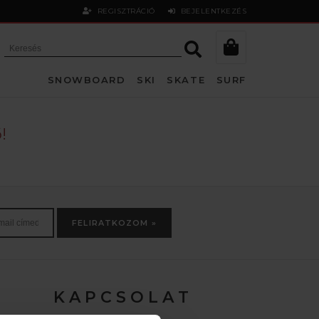
REGISZTRÁCIÓ
BEJELENTKEZÉS
SNOWBOARD
SKI
SKATE
SURF
!
FELIRATKOZOM »
K A P C S O L A T