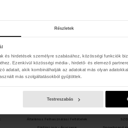
Hétfő - Péntek: 11:00 - 19:00
Szombat: 11:00 - 19:00
Vasárnap: 11:00 - 17:00
Részletek
ál
mak és hirdetések személyre szabásához, közösségi funkciók biz
hez. Ezenkívül közösségi média-, hirdető- és elemező partner
zó adatait, akik kombinálhatják az adatokat más olyan adatokka
sznált más szolgáltatásokból gyűjtöttek.
Testreszabás
LGÁLAT
TÁJÉKOZTATÓK
SZOLG
t
Általános Felhasználási Feltételek
SZE
Elállási jog - Árucsere
Snowboard és