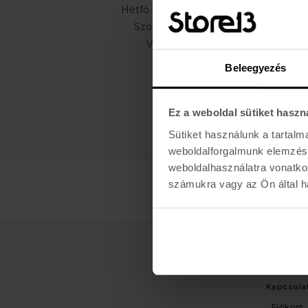
Hétfő - Péntek: 11:00 - 19:00
Szombat: 10:00 - 19:00
Vasárnap: ZÁRVA
Beleegyezés
Ez a weboldal sütiket haszn
Sütiket használunk a tartal
weboldalforgalmunk elemzésé
weboldalhasználatra vonatko
számukra vagy az Ön által ha
ÜGYFÉLSZO
Kapcsola
Fiókom