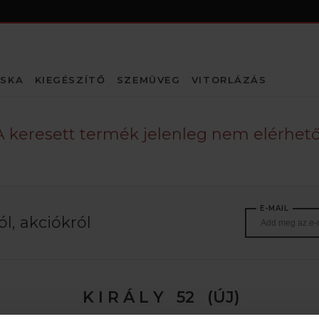
SKA
KIEGÉSZÍTŐ
SZEMÜVEG
VITORLÁZÁS
A keresett termék jelenleg nem elérhető
E-MAIL
l, akciókról
K I R Á L Y 52 (ÚJ)