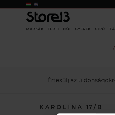
MÁRKÁK
FÉRFI
NŐI
GYEREK
CIPŐ
TÁ
Értesülj az újdonságokró
K A R O L I N A 17 / B