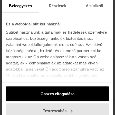
Beleegyezés
Részletek
A sütikről
Ajánlott termékek a kategóriához
Ez a weboldal sütiket használ
TOKO
TOKO
Sütiket használunk a tartalmak és hirdetések személyre
Functional
Eco Universal
szabásához, közösségi funkciók biztosításához,
Sportswear Care
Fresh
valamint weboldalforgalmunk elemzéséhez. Ezenkívül
4.590 Ft
6.500 Ft
közösségi média-, hirdető- és elemező partnereinkkel
megosztjuk az Ön weboldalhasználatra vonatkozó
adatait, akik kombinálhatják az adatokat más olyan
adatokkal, amelyeket Ön adott meg számukra vagy az
Értesülj az újdonságokról, akciókról
Ön által használt más szolgáltatásokból gyűjtöttek.
E-MAIL
FELIRATKOZOM »
Összes elfogadása
Testreszabás
K A R O L I N A 17 / B