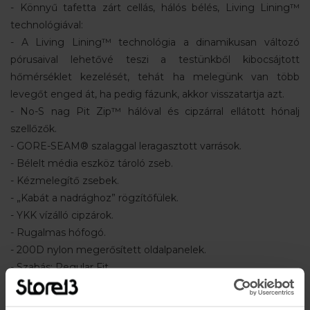
- Könnyű tafetta zárt cellás, hálós bélés, Living Lining™
technológiával:
- A Living Lining™ technológia a dinamikusan változó
pórusaival lehetővé teszi a testünkből kibocsájtott
hőmérséklet kezelését, tehát ha melegünk van több
levegőt enged át, ha pedig fázunk, akkor visszatartja azt.
- No-S nag Pit Zip™ hálóval és cipzárral ellátott hónalj
szellőzők.
- GORE-SEAM® szalaggal leragasztott varrások.
- Bélelt média eszköz tároló zseb.
- Kézmelegítő zsebek.
- „Kabát a nadrághoz” rögzítőfülek.
- YKK vízálló cipzárok.
- Rugalmas hófogó.
- 200D nylon megerősített oldalpanelek.
- Szabás: Regular Fit