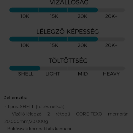
Jellemzők:
- Típus: SHELL (töltés nélküli)
- Vízálló-lélegző 2 rétegű GORE-TEX® membrán
20.000mm/20.000g
- Bukósisak kompatibilis kapucni.