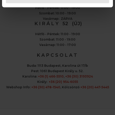
Hétfő - Péntek: 11:00 - 19:00
Szombat: 10:00 - 19:00
Vasárnap: ZÁRVA
K I R Á L Y 52 (ÚJ)
Hétfő - Péntek: 11:00 - 19:00
Szombat: 11:00 - 19:00
Vasárnap: 11:00 - 17:00
K A P C S O L A T
Buda:
1113 Budapest, Karolina út 17/b
Pest:
1061 Budapest Király u. 52.
Karolina:
+36 (1) 466-5510
,
+36 (30) 3193924
Király:
+36 (20) 954-6055
Webshop Info:
+36 (30) 478-1540
,
Kölcsönző
+36 (20) 447-5445