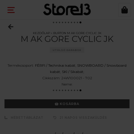
KEZDŐLAP
»
BURTON M AK GORE CYCLIC JK
M AK GORE CYCLIC JK
UTOLSÓ DARABOK
Termékcsoport:
FÉRFI /
Technikai kabát
;
SNOWBOARD /
Snowboard
kabát
;
SKI /
Síkabát
;
Cikkszám:
24W100021 - 702
Neme:
KOSÁRBA
MÉRETTÁBLÁZAT
21 NAPOS VISSZAKÜLDÉS