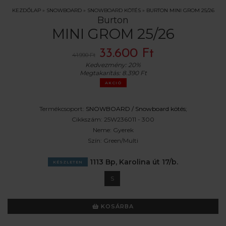
KEZDŐLAP
»
SNOWBOARD
»
SNOWBOARD KÖTÉS
»
BURTON MINI GROM 25/26
Burton
MINI GROM 25/26
33.600 Ft
41.990 Ft
Kedvezmény:
20%
Megtakarítás:
8.390 Ft
AKCIÓ
Termékcsoport:
SNOWBOARD /
Snowboard kötés
;
Cikkszám:
25W236011 - 300
Neme:
Gyerek
Szín:
Green/Multi
1113 Bp, Karolina út 17/b.
KÉSZLETEN
S
KOSÁRBA