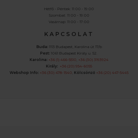
Hétfő - Péntek: 11:00 - 19:00
Szombat: 11:00 - 19:00
Vasárnap: 11:00 - 17:00
K A P C S O L A T
Buda:
1113 Budapest, Karolina út 17/b
Pest:
1061 Budapest Király u. 52.
Karolina:
+36 (1) 466-5510
,
+36 (30) 3193924
Király:
+36 (20) 954-6055
Webshop Info:
+36 (30) 478-1540
,
Kölcsönző
+36 (20) 447-5445