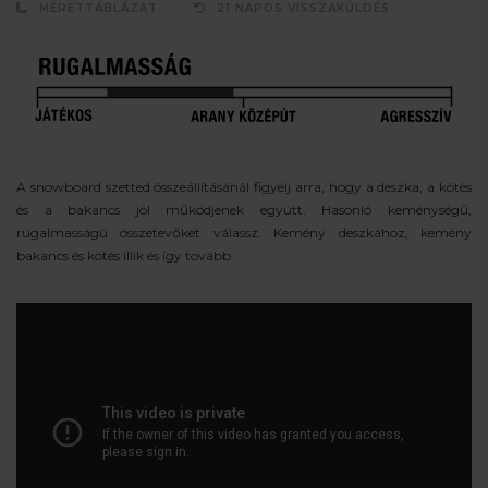
MÉRETTÁBLÁZAT
21 NAPOS VISSZAKÜLDÉS
A snowboard szetted összeállításánál figyelj arra, hogy a deszka, a kötés
és a bakancs jól működjenek együtt. Hasonló keménységű,
rugalmasságú összetevőket válassz. Kemény deszkához, kemény
bakancs és kötés illik és így tovább.