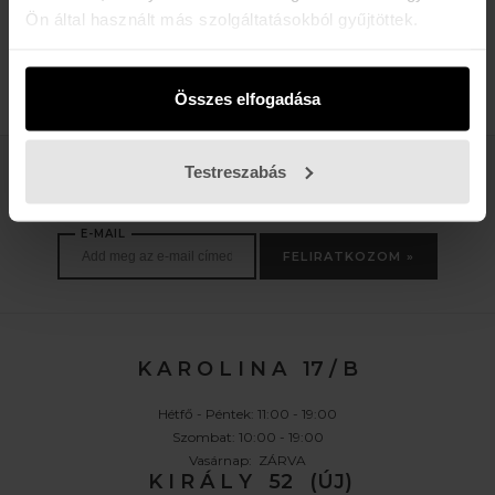
Ön által használt más szolgáltatásokból gyűjtöttek.
STONE WAX
TRI-SCRAPER
SCRAPER
6.200 Ft
4.550 Ft
Összes elfogadása
Testreszabás
Értesülj az újdonságokról, akciókról
E-MAIL
FELIRATKOZOM »
K A R O L I N A 17 / B
Hétfő - Péntek: 11:00 - 19:00
Szombat: 10:00 - 19:00
Vasárnap: ZÁRVA
K I R Á L Y 52 (ÚJ)