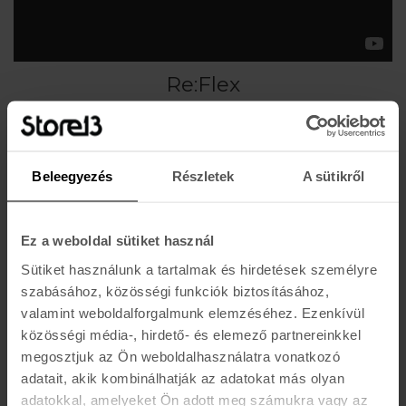
Re:Flex
A Re:Flex kötések talpa és tárcsája középen ki van könnyítve, ennek
köszönhetően jobban együtt tud mozogni a deszkáddal anélkül, hogy
mgtörné annak természetes ívét mikor hajlik. A komfortot a kötés teljes
Beleegyezés
Részletek
A sütikről
talphosszában - a cipőkben ütéscsillapításra használt - fedő EVA hab
biztosítja. A Re:Flex minden deszkával kompatibiis legyen szó Channel,
3D vagy 4x4 felfogatási pontokról.
Ez a weboldal sütiket használ
Sütiket használunk a tartalmak és hirdetések személyre
szabásához, közösségi funkciók biztosításához,
valamint weboldalforgalmunk elemzéséhez. Ezenkívül
közösségi média-, hirdető- és elemező partnereinkkel
Ajánlott termékek a kategóriához
megosztjuk az Ön weboldalhasználatra vonatkozó
adatait, akik kombinálhatják az adatokat más olyan
VOLCOM
BURTON
adatokkal, amelyeket Ön adott meg számukra vagy az