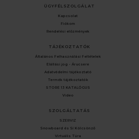
ÜGYFÉLSZOLGÁLAT
Kapcsolat
Fiókom
Rendelési előzmények
TÁJÉKOZTATÓK
Általános Felhasználási Feltételek
Elállási jog - Árucsere
Adatvédelmi tájékoztató
Termék tájékoztatók
STORE 13 KATALÓGUS
Video
SZOLGÁLTATÁS
SZERVIZ
Snowboard és Sí Kölcsönző
Virtuális Túra