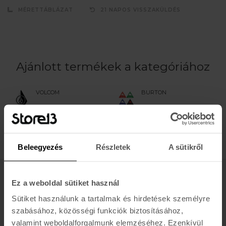
MÉRETTÁBLÁZAT
21 NAPOS VISSZAKÜLDÉS
Ajánlott termékek a kategóriához
VOLCOM
BURTON
STONE WAX
TRI-SCRAPER
SCRAPER
6.200 Ft
4.550 Ft
Beleegyezés
Részletek
A sütikről
Értesülj az újdonságokról, akciókról
Ez a weboldal sütiket használ
Sütiket használunk a tartalmak és hirdetések személyre
E-MAIL
szabásához, közösségi funkciók biztosításához,
FELIRATKOZOM »
valamint weboldalforgalmunk elemzéséhez. Ezenkívül