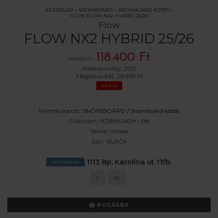
KEZDŐLAP
»
SNOWBOARD
»
SNOWBOARD KÖTÉS
»
FLOW FLOW NX2 HYBRID 25/26
Flow
FLOW NX2 HYBRID 25/26
118.400 Ft
147.990 Ft
Kedvezmény:
20%
Megtakarítás:
29.590 Ft
AKCIÓ
Termékcsoport:
SNOWBOARD /
Snowboard kötés
;
Cikkszám:
N25BNUN2H - BK
Neme:
Unisex
Szín:
BLACK
1113 Bp, Karolina út 17/b.
KÉSZLETEN
L
XL
KOSÁRBA