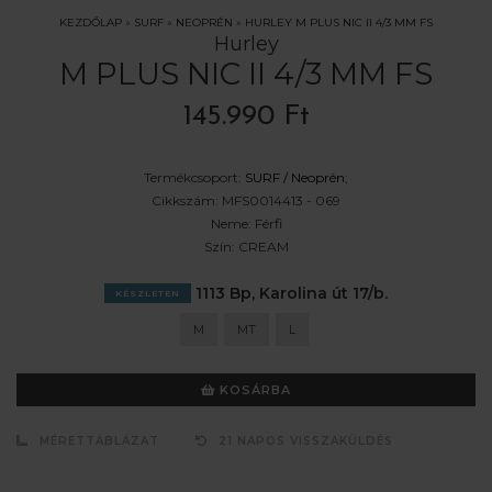
KEZDŐLAP
»
SURF
»
NEOPRÉN
»
HURLEY M PLUS NIC II 4/3 MM FS
Hurley
M PLUS NIC II 4/3 MM FS
145.990 Ft
Termékcsoport:
SURF /
Neoprén
;
Cikkszám:
MFS0014413 - 069
Neme:
Férfi
Szín:
CREAM
1113 Bp, Karolina út 17/b.
KÉSZLETEN
M
MT
L
KOSÁRBA
MÉRETTÁBLÁZAT
21 NAPOS VISSZAKÜLDÉS