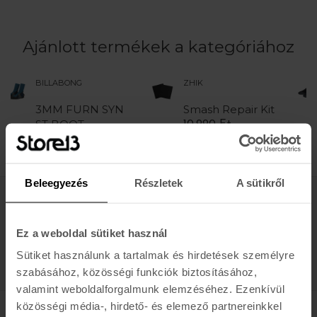
Ajánlott termékek a kategóriához
ZHIK
ROXY
N
Smash Repair Kit
1.0 PROLOGUE
RND TOE
10.990 Ft
REEFBOOT
11.990 Ft
Beleegyezés
Részletek
A sütikről
Értesülj az újdonságokról, akciókról
Ez a weboldal sütiket használ
E-MAIL
Sütiket használunk a tartalmak és hirdetések személyre
FELIRATKOZOM »
szabásához, közösségi funkciók biztosításához,
valamint weboldalforgalmunk elemzéséhez. Ezenkívül
közösségi média-, hirdető- és elemező partnereinkkel