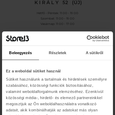
K I R Á L Y 52 (ÚJ)
Hétfő - Péntek: 11:00 - 19:00
Szombat: 11:00 - 19:00
Vasárnap: 11:00 - 17:00
K A P C S O L A T
Buda:
1113 Budapest, Karolina út 17/b
Pest:
1061 Budapest Király u. 52.
Beleegyezés
Részletek
A sütikről
Karolina:
+36 (1) 466-5510
,
+36 (30) 3193924
Király:
+36 (20) 954-6055
Webshop Info:
+36 (30) 478-1540
,
Kölcsönző
+36 (20) 447-5445
Ez a weboldal sütiket használ
Sütiket használunk a tartalmak és hirdetések személyre
szabásához, közösségi funkciók biztosításához,
valamint weboldalforgalmunk elemzéséhez. Ezenkívül
közösségi média-, hirdető- és elemező partnereinkkel
megosztjuk az Ön weboldalhasználatra vonatkozó
adatait, akik kombinálhatják az adatokat más olyan