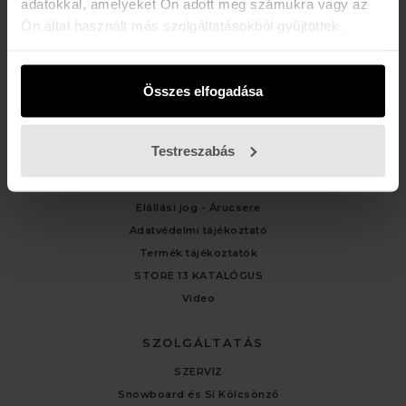
adatokkal, amelyeket Ön adott meg számukra vagy az
Ön által használt más szolgáltatásokból gyűjtöttek.
ÜGYFÉLSZOLGÁLAT
Kapcsolat
Fiókom
Összes elfogadása
Rendelési előzmények
Testreszabás
TÁJÉKOZTATÓK
Általános Felhasználási Feltételek
Elállási jog - Árucsere
Adatvédelmi tájékoztató
Termék tájékoztatók
STORE 13 KATALÓGUS
Video
SZOLGÁLTATÁS
SZERVIZ
Snowboard és Sí Kölcsönző