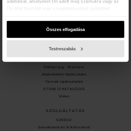
adatokkal, amelyeket Ön adott meg számukra vagy az
Ön által használt más szolgáltatásokból gyűjtöttek.
ÜGYFÉLSZOLGÁLAT
Kapcsolat
Fiókom
Összes elfogadása
Rendelési előzmények
Testreszabás
TÁJÉKOZTATÓK
Általános Felhasználási Feltételek
Elállási jog - Árucsere
Adatvédelmi tájékoztató
Termék tájékoztatók
STORE 13 KATALÓGUS
Video
SZOLGÁLTATÁS
SZERVIZ
Snowboard és Sí Kölcsönző