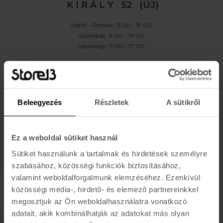
K I R Á L Y 52 (ÚJ)
Hétfő - Péntek: 11:00 - 19:00
Szombat: 11:00 - 19:00
Vasárnap: 11:00 - 17:00
K A P C S O L A T
Buda:
1113 Budapest, Karolina út 17/b
Pest:
1061 Budapest Király u. 52.
Beleegyezés
Részletek
A sütikről
Karolina:
+36 (1) 466-5510
,
+36 (30) 3193924
Király:
+36 (20) 954-6055
Webshop Info:
+36 (30) 478-1540
,
Kölcsönző
+36 (20) 447-5445
Ez a weboldal sütiket használ
Sütiket használunk a tartalmak és hirdetések személyre
szabásához, közösségi funkciók biztosításához,
valamint weboldalforgalmunk elemzéséhez. Ezenkívül
közösségi média-, hirdető- és elemező partnereinkkel
megosztjuk az Ön weboldalhasználatra vonatkozó
adatait, akik kombinálhatják az adatokat más olyan