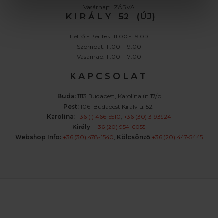
Vasárnap: ZÁRVA
K I R Á L Y 52 (ÚJ)
Hétfő - Péntek: 11:00 - 19:00
Szombat: 11:00 - 19:00
Vasárnap: 11:00 - 17:00
K A P C S O L A T
Buda:
1113 Budapest, Karolina út 17/b
Pest:
1061 Budapest Király u. 52.
Karolina:
+36 (1) 466-5510
,
+36 (30) 3193924
Király:
+36 (20) 954-6055
Webshop Info:
+36 (30) 478-1540
,
Kölcsönző
+36 (20) 447-5445