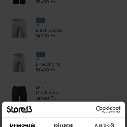
52.490 Ft
ÚJ
ZHIK
Deck Shorts
34.990 Ft
ÚJ
ZHIK
Elite Shorts
52.490 Ft
ZHIK
Deck Short
34.990 Ft
ZHIK
Beleegyezés
Részletek
A sütikről
Deck Shorts