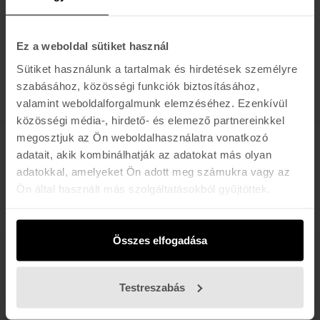
34.990 Ft
Ez a weboldal sütiket használ
Sütiket használunk a tartalmak és hirdetések személyre
TERMÉK / OLDAL
szabásához, közösségi funkciók biztosításához,
valamint weboldalforgalmunk elemzéséhez. Ezenkívül
közösségi média-, hirdető- és elemező partnereinkkel
megosztjuk az Ön weboldalhasználatra vonatkozó
Értesülj az újdonságokról, akciókról
adatait, akik kombinálhatják az adatokat más olyan
adatokkal, amelyeket Ön adott meg számukra vagy az
E-MAIL
Ön által használt más szolgáltatásokból gyűjtöttek.
FELIRATKOZOM »
Összes elfogadása
K A R O L I N A 17 / B
Testreszabás
Hétfő - Péntek: 11:00 - 19:00
Szombat: 10:00 - 19:00