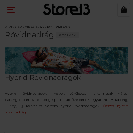
KEZDŐLAP
»
VITORLÁZÁS
»
RÖVIDNADRÁG
Rövidnadrág
8 TERMÉK
Hybrid Rövidnadrágok
Hybrid rövidnadrágok, melyek tökéletesen alkalmasak városi
barangolásokhoz és tengerparti fürdőzésekhez egyaránt. Billabong,
Hurley, Quiksilver és Volcom hybrid rövidnadrágok.
Összes hybrid
rövidnadrág.