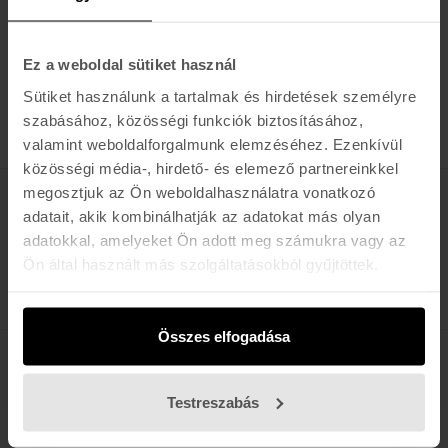
34.990 Ft
Ez a weboldal sütiket használ
Sütiket használunk a tartalmak és hirdetések személyre
TERMÉK / OLDAL
szabásához, közösségi funkciók biztosításához,
valamint weboldalforgalmunk elemzéséhez. Ezenkívül
közösségi média-, hirdető- és elemező partnereinkkel
megosztjuk az Ön weboldalhasználatra vonatkozó
Értesülj az újdonságokról, akciókról
adatait, akik kombinálhatják az adatokat más olyan
adatokkal, amelyeket Ön adott meg számukra vagy az
E-MAIL
Ön által használt más szolgáltatásokból gyűjtöttek.
FELIRATKOZOM »
Összes elfogadása
K A R O L I N A 17 / B
Testreszabás
Hétfő - Péntek: 11:00 - 19:00
Szombat: 10:00 - 19:00