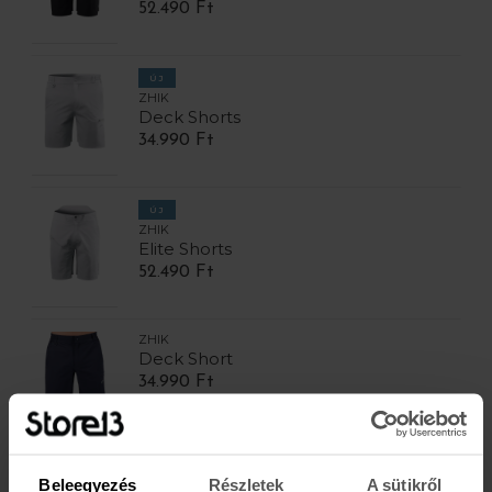
52.490 Ft
ÚJ
ZHIK
Deck Shorts
34.990 Ft
ÚJ
ZHIK
Elite Shorts
52.490 Ft
ZHIK
Deck Short
34.990 Ft
ZHIK
Beleegyezés
Részletek
A sütikről
Deck Shorts