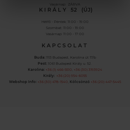
Vasárnap: ZÁRVA
K I R Á L Y 52 (ÚJ)
Hétfő - Péntek: 11:00 - 19:00
Szombat: 11:00 - 19:00
Vasárnap: 11:00 - 17:00
K A P C S O L A T
Buda:
1113 Budapest, Karolina út 17/b
Pest:
1061 Budapest Király u. 52.
Karolina:
+36 (1) 466-5510
,
+36 (30) 3193924
Király:
+36 (20) 954-6055
Webshop Info:
+36 (30) 478-1540
,
Kölcsönző
+36 (20) 447-5445