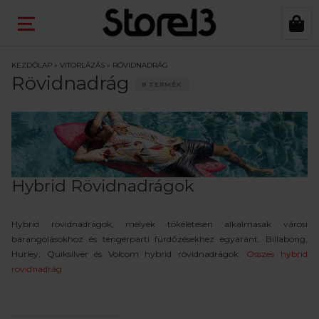
KEZDŐLAP
»
VITORLÁZÁS
»
RÖVIDNADRÁG
Rövidnadrág
8 TERMÉK
Hybrid Rövidnadrágok
Hybrid rövidnadrágok, melyek tökéletesen alkalmasak városi
barangolásokhoz és tengerparti fürdőzésekhez egyaránt. Billabong,
Hurley, Quiksilver és Volcom hybrid rövidnadrágok.
Összes hybrid
rövidnadrág.