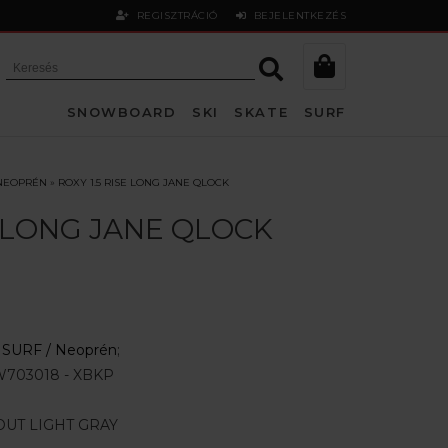
REGISZTRÁCIÓ
BEJELENTKEZÉS
SNOWBOARD
SKI
SKATE
SURF
NEOPRÉN
»
ROXY 1.5 RISE LONG JANE QLOCK
SE LONG JANE QLOCK
:
SURF /
Neoprén
;
703018 - XBKP
UT LIGHT GRAY