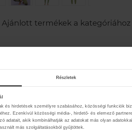
Ajánlott termékek a kategóriához
Részletek
ál
mak és hirdetések személyre szabásához, közösségi funkciók biz
hez. Ezenkívül közösségi média-, hirdető- és elemező partner
zó adatait, akik kombinálhatják az adatokat más olyan adatokka
ROXY
Repair Kit
1.0 PROLOGUE RND TOE
sznált más szolgáltatásokból gyűjtöttek.