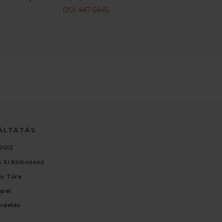
(20) 447-5445
ÁLTATÁS
RVIZ
 Sí Kölcsönző
lis Túra
apat
irdetés