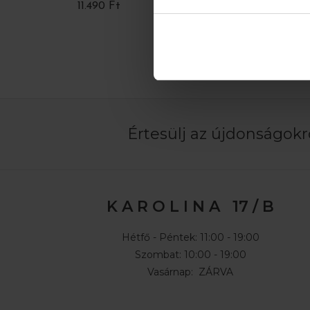
11.490 Ft
10.990
Értesülj az újdonságokró
K A R O L I N A 17 / B
Hétfő - Péntek: 11:00 - 19:00
Szombat: 10:00 - 19:00
Vasárnap: ZÁRVA