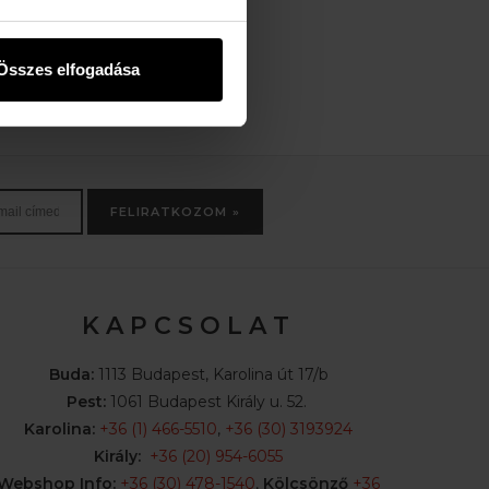
BO
11.490 Ft
13.990 Ft
Összes elfogadása
FELIRATKOZOM »
K A P C S O L A T
Buda:
1113 Budapest, Karolina út 17/b
Pest:
1061 Budapest Király u. 52.
Karolina:
+36 (1) 466-5510
,
+36 (30) 3193924
Király:
+36 (20) 954-6055
Webshop Info:
+36 (30) 478-1540
,
Kölcsönző
+36