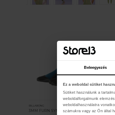
Beleegyezés
Ez a weboldal sütiket haszn
Sütiket használunk a tartal
weboldalforgalmunk elemzésé
weboldalhasználatra vonatko
BILLABONG
ZHIK
 ROUND TOE
3MM FURN SYN ST BOOT
Smash 
számukra vagy az Ön által ha