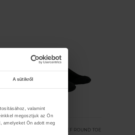
A sütikről
tosításához, valamint
einkkel megosztjuk az Ön
l, amelyeket Ön adott meg
QUIKSILVER
BILLABONG
1MM PROLOGUE REEF ROUND TOE
3MM FURN 