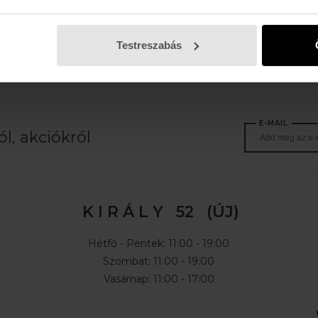
REEFBOOT
 Ft
11.990 Ft
Testreszabás
E-MAIL
l, akciókról
K I R Á L Y 52 (ÚJ)
Hétfő - Péntek: 11:00 - 19:00
Szombat: 11:00 - 19:00
Vasárnap: 11:00 - 17:00