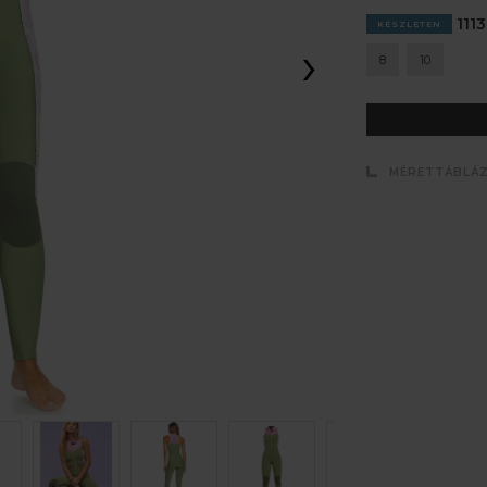
1113
KÉSZLETEN
›
8
10
MÉRETTÁBLÁ