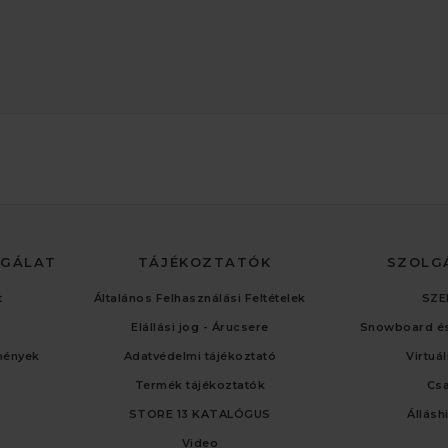
LGÁLAT
TÁJÉKOZTATÓK
SZOLG
t
Általános Felhasználási Feltételek
SZE
Elállási jog - Árucsere
Snowboard és
mények
Adatvédelmi tájékoztató
Virtuá
Termék tájékoztatók
Cs
STORE 13 KATALÓGUS
Állásh
Video