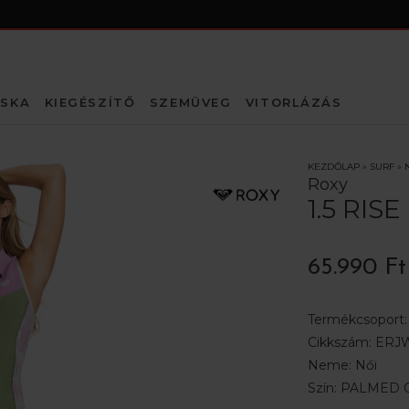
SKA
KIEGÉSZÍTŐ
SZEMÜVEG
VITORLÁZÁS
KEZDŐLAP
»
SURF
»
Roxy
1.5 RI
65.990 Ft
Termékcsoport
Cikkszám:
ERJW
Neme:
Női
Szín:
PALMED O