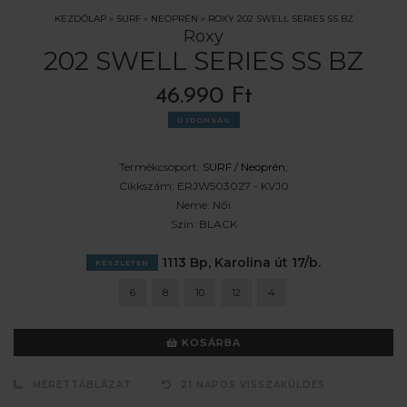
KEZDŐLAP
»
SURF
»
NEOPRÉN
»
ROXY 202 SWELL SERIES SS BZ
Roxy
202 SWELL SERIES SS BZ
46.990 Ft
ÚJDONSÁG
Termékcsoport:
SURF /
Neoprén
;
Cikkszám:
ERJW503027 - KVJ0
Neme:
Női
Szín:
BLACK
1113 Bp, Karolina út 17/b.
KÉSZLETEN
6
8
10
12
4
KOSÁRBA
MÉRETTÁBLÁZAT
21 NAPOS VISSZAKÜLDÉS