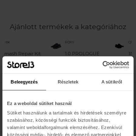
Ajánlott termékek a kategóriához
ROXY
QUIKSILVER
ir Kit
1.0 PROLOGUE
1MM PROLOG
RND TOE
REEF ROUND 
REEFBOOT
BO
11.990 Ft
13.990 Ft
Beleegyezés
Részletek
A sütikről
Értesülj az újdonságokról, akciókról
Ez a weboldal sütiket használ
E-MAIL
Sütiket használunk a tartalmak és hirdetések személyre
FELIRATKOZOM »
szabásához, közösségi funkciók biztosításához,
valamint weboldalforgalmunk elemzéséhez. Ezenkívül
közösségi média-, hirdető- és elemező partnereinkkel