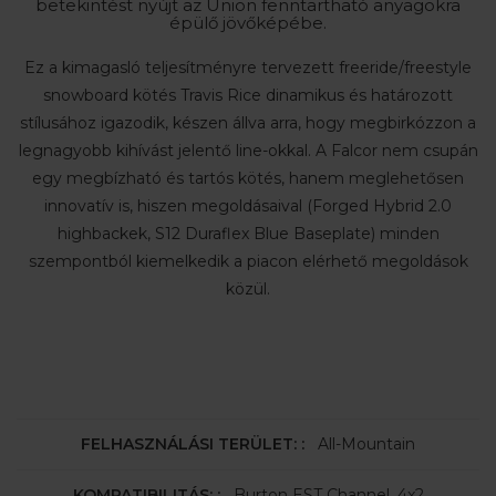
betekintést nyújt az Union fenntartható anyagokra
épülő jövőképébe.
Ez a kimagasló teljesítményre tervezett freeride/freestyle
snowboard kötés Travis Rice dinamikus és határozott
stílusához igazodik, készen állva arra, hogy megbirkózzon a
legnagyobb kihívást jelentő line-okkal. A Falcor nem csupán
egy megbízható és tartós kötés, hanem meglehetősen
innovatív is, hiszen megoldásaival (Forged Hybrid 2.0
highbackek, S12 Duraflex Blue Baseplate) minden
szempontból kiemelkedik a piacon elérhető megoldások
közül.
FELHASZNÁLÁSI TERÜLET: :
All-Mountain
KOMPATIBILITÁS: :
Burton EST Channel, 4x2