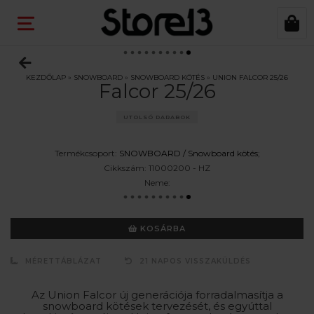
KEZDŐLAP
»
SNOWBOARD
»
SNOWBOARD KÖTÉS
»
UNION FALCOR 25/26
Falcor 25/26
UTOLSÓ DARABOK
Termékcsoport:
SNOWBOARD /
Snowboard kötés
;
Cikkszám:
11000200 - HZ
Neme:
KOSÁRBA
MÉRETTÁBLÁZAT
21 NAPOS VISSZAKÜLDÉS
Az Union Falcor új generációja forradalmasítja a
snowboard kötések tervezését, és egyúttal