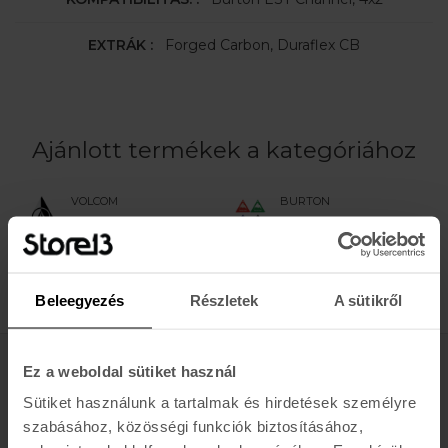
EXTRÁK :
Forged Carbon, Duraflex CB
Ajánlott termékek a kategóriához
VOLCOM
BURTON
STONE WAX
TRI-SCRAPER
SCRAPER
6.200 Ft
4.550 Ft
Beleegyezés
Részletek
A sütikről
Ez a weboldal sütiket használ
Értesülj az újdonságokról, akciókról
Sütiket használunk a tartalmak és hirdetések személyre
E-MAIL
szabásához, közösségi funkciók biztosításához,
FELIRATKOZOM »