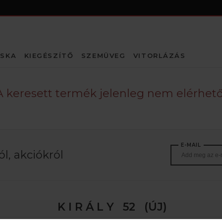
SKA
KIEGÉSZÍTŐ
SZEMÜVEG
VITORLÁZÁS
A keresett termék jelenleg nem elérhető
E-MAIL
l, akciókról
K I R Á L Y 52 (ÚJ)