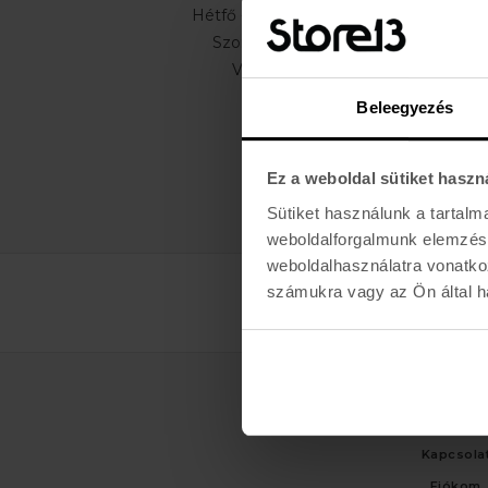
Hétfő - Péntek: 11:00 - 19:00
Szombat: 10:00 - 19:00
Vasárnap: ZÁRVA
Beleegyezés
Ez a weboldal sütiket haszn
Sütiket használunk a tartal
weboldalforgalmunk elemzésé
weboldalhasználatra vonatko
számukra vagy az Ön által ha
ÜGYFÉLSZO
Kapcsola
Fiókom