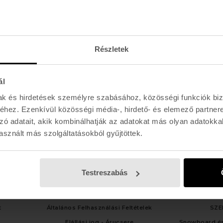
Hétfő - Péntek: 11:00 - 19:00
Szombat: 11:00 - 19:00
Vasárnap: 11:00 - 17:00
Részletek
ál
mak és hirdetések személyre szabásához, közösségi funkciók biz
hez. Ezenkívül közösségi média-, hirdető- és elemező partner
zó adatait, akik kombinálhatják az adatokat más olyan adatokka
sznált más szolgáltatásokból gyűjtöttek.
Testreszabás
LGÁLAT
TÁJÉKOZTATÓK
SZOLG
t
Általános Felhasználási Feltételek
SZE
Elállási jog - Árucsere
Snowboard és