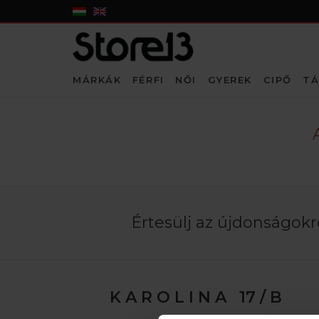
MÁRKÁK
FÉRFI
NŐI
GYEREK
CIPŐ
TÁ
Értesülj az újdonságokró
K A R O L I N A 17 / B