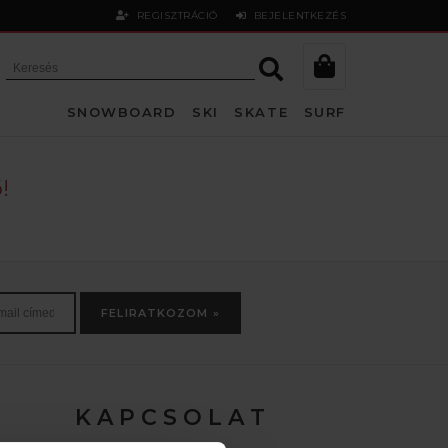
REGISZTRÁCIÓ
BEJELENTKEZÉS
SNOWBOARD
SKI
SKATE
SURF
!
FELIRATKOZOM »
K A P C S O L A T