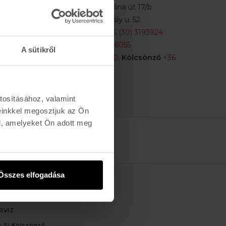
Buda:
1113 Budapest, Karolina út 17/b
Pest:
1061 Budapest Király u. 52.
Karolina:
+36 (1) 466-5510
,
+36 (30) 3193924
Király:
+36 (20) 954-6055
A sütikről
Webshop Info:
+36 (30) 478-1540
,
Kölcsönző
+36
(20) 447-5445
tosításához, valamint
einkkel megosztjuk az Ön
l, amelyeket Ön adott meg
Összes elfogadása
ÁLTATÁS
RVIZ
 Sí Kölcsönző