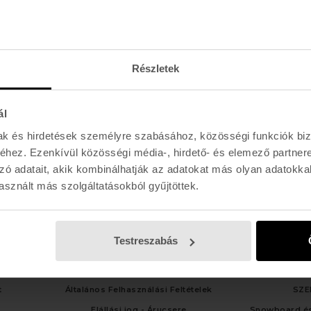
Hétfő - Péntek: 11:00 - 19:00
Szombat: 11:00 - 19:00
Vasárnap: 11:00 - 17:00
Részletek
ál
mak és hirdetések személyre szabásához, közösségi funkciók biz
hez. Ezenkívül közösségi média-, hirdető- és elemező partner
zó adatait, akik kombinálhatják az adatokat más olyan adatokka
sznált más szolgáltatásokból gyűjtöttek.
Testreszabás
LGÁLAT
TÁJÉKOZTATÓK
SZOLG
t
Általános Felhasználási Feltételek
SZE
Elállási jog - Árucsere
Snowboard és