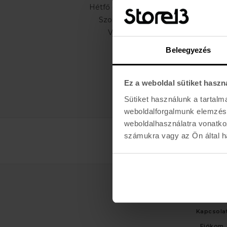
Hétfő - Péntek: 11:00 - 19:00
Szombat: 10:00 - 19:00
Vasárnap: ZÁRVA
Beleegyezés
Ez a weboldal sütiket haszn
Sütiket használunk a tartal
weboldalforgalmunk elemzésé
weboldalhasználatra vonatko
számukra vagy az Ön által ha
ÜGYFÉLSZO
Kapcsola
Fiókom