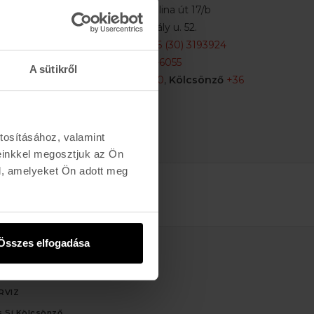
Buda:
1113 Budapest, Karolina út 17/b
Pest:
1061 Budapest Király u. 52.
Karolina:
+36 (1) 466-5510
,
+36 (30) 3193924
Király:
+36 (20) 954-6055
A sütikről
Webshop Info:
+36 (30) 478-1540
,
Kölcsönző
+36
(20) 447-5445
tosításához, valamint
einkkel megosztjuk az Ön
l, amelyeket Ön adott meg
Összes elfogadása
ÁLTATÁS
RVIZ
 Sí Kölcsönző