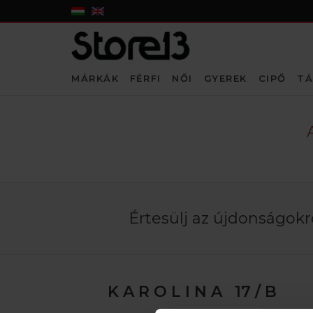
MÁRKÁK
FÉRFI
NŐI
GYEREK
CIPŐ
TÁ
Értesülj az újdonságokró
K A R O L I N A 17 / B