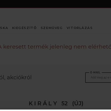
SKA
KIEGÉSZÍTŐ
SZEMÜVEG
VITORLÁZÁS
A keresett termék jelenleg nem elérhető
E-MAIL
l, akciókról
K I R Á L Y 52 (ÚJ)