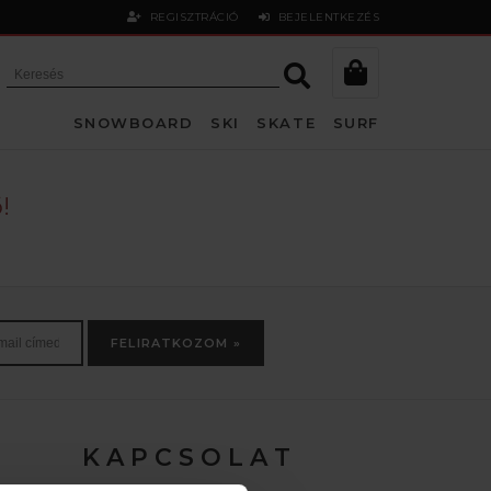
REGISZTRÁCIÓ
BEJELENTKEZÉS
SNOWBOARD
SKI
SKATE
SURF
!
FELIRATKOZOM »
K A P C S O L A T